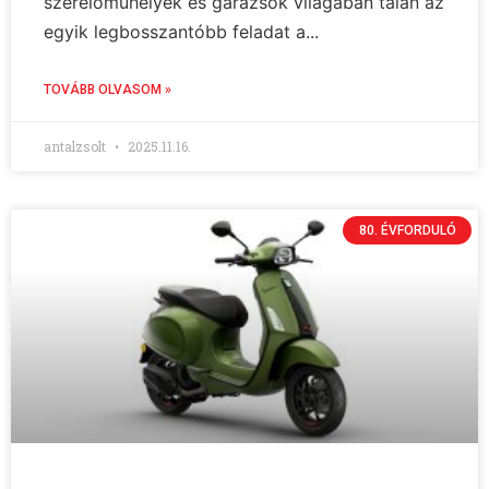
szerelőműhelyek és garázsok világában talán az
egyik legbosszantóbb feladat a...
TOVÁBB OLVASOM »
antalzsolt
2025.11.16.
80. ÉVFORDULÓ