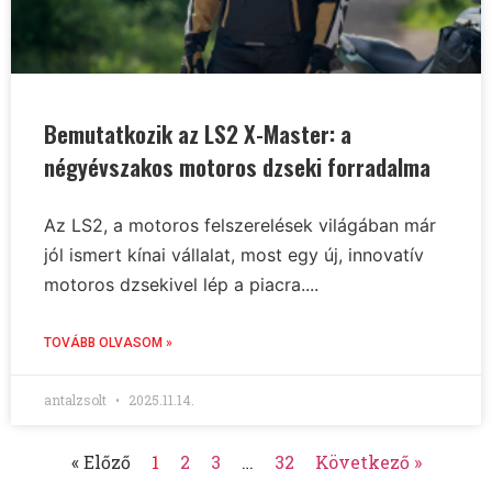
Bemutatkozik az LS2 X-Master: a
négyévszakos motoros dzseki forradalma
Az LS2, a motoros felszerelések világában már
jól ismert kínai vállalat, most egy új, innovatív
motoros dzsekivel lép a piacra....
TOVÁBB OLVASOM »
antalzsolt
2025.11.14.
« Előző
1
2
3
…
32
Következő »