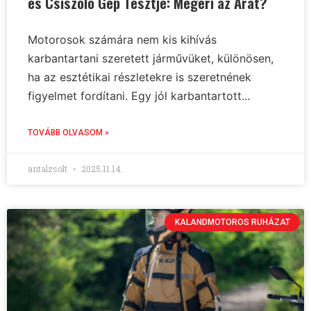
és Csiszoló Gép Tesztje: Megéri az Árát?
Motorosok számára nem kis kihívás
karbantartani szeretett járművüket, különösen,
ha az esztétikai részletekre is szeretnének
figyelmet fordítani. Egy jól karbantartott...
TOVÁBB OLVASOM »
antalzsolt
2025.11.14.
KALANDMOTOROS RUHÁZAT