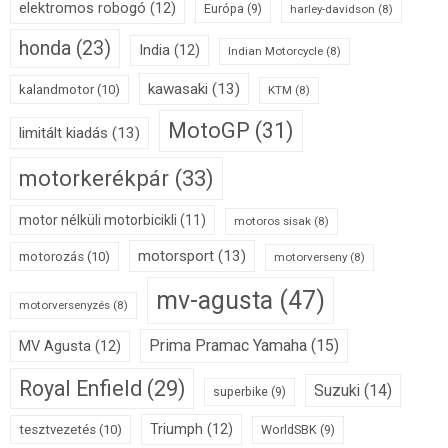
elektromos robogó
(12)
Európa
(9)
harley-davidson
(8)
honda
(23)
India
(12)
Indian Motorcycle
(8)
kawasaki
(13)
kalandmotor
(10)
KTM
(8)
MotoGP
(31)
limitált kiadás
(13)
motorkerékpár
(33)
motor nélküli motorbicikli
(11)
motoros sisak
(8)
motorsport
(13)
motorozás
(10)
motorverseny
(8)
mv-agusta
(47)
motorversenyzés
(8)
Prima Pramac Yamaha
(15)
MV Agusta
(12)
Royal Enfield
(29)
Suzuki
(14)
superbike
(9)
Triumph
(12)
tesztvezetés
(10)
WorldSBK
(9)