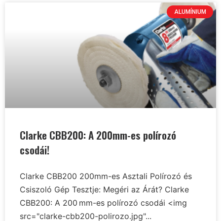
ALUMÍNIUM
Clarke CBB200: A 200mm-es polírozó
csodái!
Clarke CBB200 200mm-es Asztali Polírozó és
Csiszoló Gép Tesztje: Megéri az Árát? Clarke
CBB200: A 200 mm-es polírozó csodái <img
src="clarke-cbb200-polirozo.jpg"...