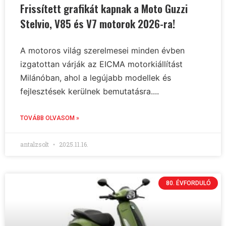
Frissített grafikát kapnak a Moto Guzzi
Stelvio, V85 és V7 motorok 2026-ra!
A motoros világ szerelmesei minden évben
izgatottan várják az EICMA motorkiállítást
Milánóban, ahol a legújabb modellek és
fejlesztések kerülnek bemutatásra....
TOVÁBB OLVASOM »
antalzsolt
2025.11.16.
80. ÉVFORDULÓ