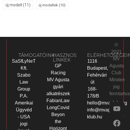
új modell
(11)
új modellek
(10)
©
2021
TÁMOGATÓINK
HASZNOS
ELÉRHETŐSÉGEI
MV
LINKEK
SaSfLyNeT
1116
Agusta
GP
Kft.
Budapest,
Club
Racing
Szabo
Fehérvári
Minden
MV Agusta
Law
út
jog
gyári
Group
168-
fenntartva
alkatrészek
P.A.
178/B
FabianLaw
Amerikai
hello@mvaclub.org
LongCovid
Ügyvéd
info@mvagusta-
Beyon
- USA
klub.hu
the
jogi
Horizont