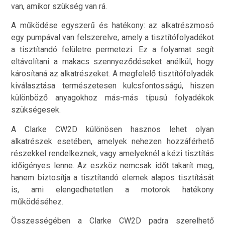
van, amikor szükség van rá.
A működése egyszerű és hatékony: az alkatrészmosó
egy pumpával van felszerelve, amely a tisztítófolyadékot
a tisztítandó felületre permetezi. Ez a folyamat segít
eltávolítani a makacs szennyeződéseket anélkül, hogy
károsítaná az alkatrészeket. A megfelelő tisztítófolyadék
kiválasztása természetesen kulcsfontosságú, hiszen
különböző anyagokhoz más-más típusú folyadékok
szükségesek.
A Clarke CW2D különösen hasznos lehet olyan
alkatrészek esetében, amelyek nehezen hozzáférhető
részekkel rendelkeznek, vagy amelyeknél a kézi tisztítás
időigényes lenne. Az eszköz nemcsak időt takarít meg,
hanem biztosítja a tisztítandó elemek alapos tisztítását
is, ami elengedhetetlen a motorok hatékony
működéséhez.
Összességében a Clarke CW2D padra szerelhető