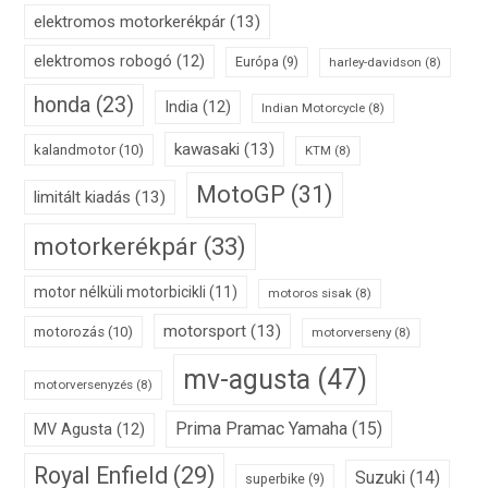
elektromos motorkerékpár
(13)
elektromos robogó
(12)
Európa
(9)
harley-davidson
(8)
honda
(23)
India
(12)
Indian Motorcycle
(8)
kawasaki
(13)
kalandmotor
(10)
KTM
(8)
MotoGP
(31)
limitált kiadás
(13)
motorkerékpár
(33)
motor nélküli motorbicikli
(11)
motoros sisak
(8)
motorsport
(13)
motorozás
(10)
motorverseny
(8)
mv-agusta
(47)
motorversenyzés
(8)
Prima Pramac Yamaha
(15)
MV Agusta
(12)
Royal Enfield
(29)
Suzuki
(14)
superbike
(9)