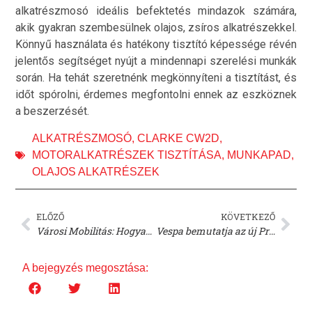
alkatrészmosó ideális befektetés mindazok számára,
akik gyakran szembesülnek olajos, zsíros alkatrészekkel.
Könnyű használata és hatékony tisztító képessége révén
jelentős segítséget nyújt a mindennapi szerelési munkák
során. Ha tehát szeretnénk megkönnyíteni a tisztítást, és
időt spórolni, érdemes megfontolni ennek az eszköznek
a beszerzését.
ALKATRÉSZMOSÓ
,
CLARKE CW2D
,
MOTORALKATRÉSZEK TISZTÍTÁSA
,
MUNKAPAD
,
OLAJOS ALKATRÉSZEK
ELŐZŐ
KÖVETKEZŐ
Városi Mobilitás: Hogyan Menthetik Meg Az L-kategóriás Motorkerékpárok Az Európai Városokat?
Vespa bemutatja az új Primavera és Sprint S robogókat, valamint a friss bukósisak színeket!
A bejegyzés megosztása: