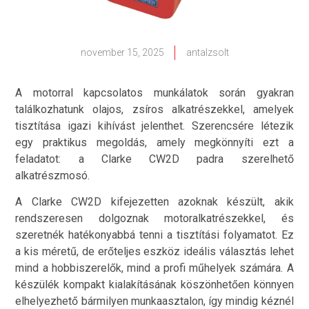
november 15, 2025
antalzsolt
A motorral kapcsolatos munkálatok során gyakran
találkozhatunk olajos, zsíros alkatrészekkel, amelyek
tisztítása igazi kihívást jelenthet. Szerencsére létezik
egy praktikus megoldás, amely megkönnyíti ezt a
feladatot: a Clarke CW2D padra szerelhető
alkatrészmosó.
A Clarke CW2D kifejezetten azoknak készült, akik
rendszeresen dolgoznak motoralkatrészekkel, és
szeretnék hatékonyabbá tenni a tisztítási folyamatot. Ez
a kis méretű, de erőteljes eszköz ideális választás lehet
mind a hobbiszerelők, mind a profi műhelyek számára. A
készülék kompakt kialakításának köszönhetően könnyen
elhelyezhető bármilyen munkaasztalon, így mindig kéznél