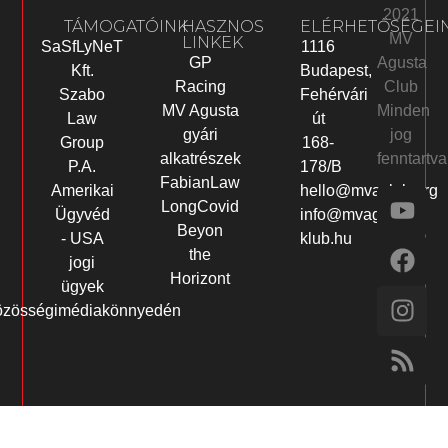
2021
TÁMOGATÓINK
HASZNOS
ELÉRHETŐSÉGEI
MV
LINKEK
SaSfLyNeT
1116
Agusta
GP
Kft.
Budapest,
Club
Racing
Szabo
Fehérvári
Minden
MV Agusta
Law
út
jog
gyári
Group
168-
fenntartva
alkatrészek
P.A.
178/B
FabianLaw
Amerikai
hello@mvaclub.org
LongCovid
Ügyvéd
info@mvagusta-
Beyon
- USA
klub.hu
the
jogi
Horizont
ügyek
özösségimédiakönnyedén
t
grandpashabet
babilonbet giriş