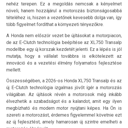
nehéz terepen. Ez a megoldás nemcsak a kényelmet
növeli, hanem hozzájárul a motorozás biztonságosabbá
tételéhez is, hiszen a vezetőnek kevesebb dolga van, így
több figyelmet fordíthat a környezeti tényezőkre.
A Honda nem először vezet be újításokat a motorpiacon,
de az E-Clutch technológia beépítése az XL750 Transalp
modellbe egy új korszak kezdetét jelenti. Ez a lépés is jól
mutatja, hogy a vállalat továbbra is elkötelezett az
innováció és a vezetési élmény folyamatos fejlesztése
mellett.
Összességében, a 2026-os Honda XL750 Transalp és az
új E-Clutch technológia izgalmas jövőt ígér a motorozás
világában. Az újítások révén a motorosok még inkább
élvezhetik a szabadságot és a kalandot, amit egy ilyen
megbízható és modern motor nyújtani képes. Ha Ön is
szereti a motorozást, érdemes figyelemmel követnie ezt
az új fejlesztést, amely hamarosan új szintre emelheti a