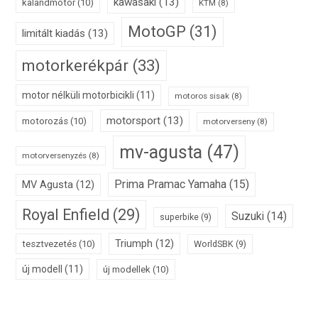
kawasaki
(13)
kalandmotor
(10)
KTM
(8)
MotoGP
(31)
limitált kiadás
(13)
motorkerékpár
(33)
motor nélküli motorbicikli
(11)
motoros sisak
(8)
motorsport
(13)
motorozás
(10)
motorverseny
(8)
mv-agusta
(47)
motorversenyzés
(8)
Prima Pramac Yamaha
(15)
MV Agusta
(12)
Royal Enfield
(29)
Suzuki
(14)
superbike
(9)
Triumph
(12)
tesztvezetés
(10)
WorldSBK
(9)
új modell
(11)
új modellek
(10)