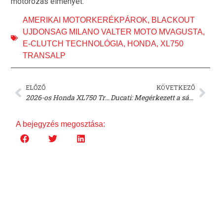
motorozás élményét.
AMERIKAI MOTORKERÉKPÁROK
,
BLACKOUT
UJDONSAG MILANO VALTER MOTO MVAGUSTA
,
E-CLUTCH TECHNOLÓGIA
,
HONDA
,
XL750
TRANSALP
ELŐZŐ
KÖVETKEZŐ
2026-os Honda XL750 Transalp: Új E-Clutch technológiával!
Ducati: Megérkezett a sárga 2026-os Panigale V2 S!
A bejegyzés megosztása: