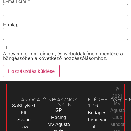
E-mail cím
*
Honlap
A nevem, e-mail címem, és weboldalcímem mentése a
böngészőben a következő hozzászólásomhoz.
©
2021
TÁMOGATÓINK
HASZNOS
ELÉRHETŐSÉGEI
MV
LINKEK
SaSfLyNeT
1116
Agusta
GP
Kft.
Budapest,
Club
Racing
Szabo
Fehérvári
Minden
MV Agusta
Law
út