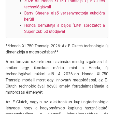
2026-os Honda XL750 Transalp: Új E-Clutch
technológiával!
Barry Sheene első versenymotorja aukcióra
kerül!
Honda bemutatja a bájos ‘Lite’ sorozatot a
Super Cub 50 utódjával
**Honda XL750 Transalp 2026: Az E-Clutch technológia új
dimenziója a motorozásban**
A motorozás szerelmesei számára mindig izgalmas hír,
amikor egy ikonikus márka, mint a Honda, új
technológiával rukkol elő. A 2026-os Honda XL750
Transalp modell most egy innovatív megoldással, az E-
Clutch technológiával bővül, amely forradalmasíthatja a
motorozás élményét.
Az E-Clutch, vagyis az elektronikus kuplungtechnológia
lényege, hogy a hagyományos kuplung használatától