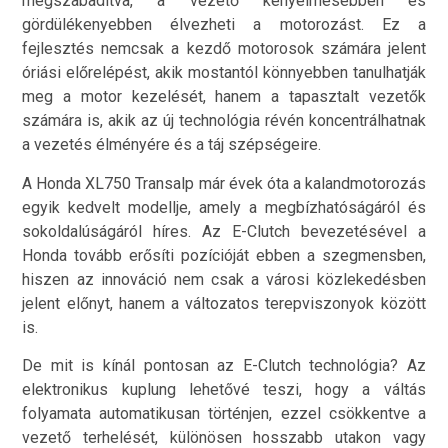
megszabadítva, a vezető kényelmesebben és
gördülékenyebben élvezheti a motorozást. Ez a
fejlesztés nemcsak a kezdő motorosok számára jelent
óriási előrelépést, akik mostantól könnyebben tanulhatják
meg a motor kezelését, hanem a tapasztalt vezetők
számára is, akik az új technológia révén koncentrálhatnak
a vezetés élményére és a táj szépségeire.
A Honda XL750 Transalp már évek óta a kalandmotorozás
egyik kedvelt modellje, amely a megbízhatóságáról és
sokoldalúságáról híres. Az E-Clutch bevezetésével a
Honda tovább erősíti pozícióját ebben a szegmensben,
hiszen az innováció nem csak a városi közlekedésben
jelent előnyt, hanem a változatos terepviszonyok között
is.
De mit is kínál pontosan az E-Clutch technológia? Az
elektronikus kuplung lehetővé teszi, hogy a váltás
folyamata automatikusan történjen, ezzel csökkentve a
vezető terhelését, különösen hosszabb utakon vagy