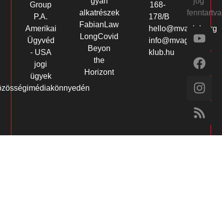
jog
gyári
Group
168-
fenntartva
alkatrészek
P.A.
178/B
FabianLaw
Amerikai
hello@mvaclub.org
LongCovid
Ügyvéd
info@mvagusta-
Beyon
- USA
klub.hu
the
jogi
Horizont
ügyek
özösségimédiakönnyedén
oon giriş
Jojobet Giriş
Grandpashabet Giriş
Casibom Giriş