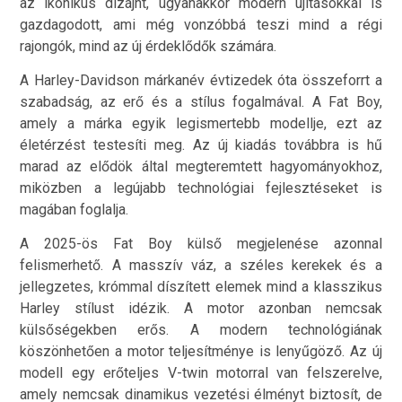
az ikonikus dizájnt, ugyanakkor modern újításokkal is
gazdagodott, ami még vonzóbbá teszi mind a régi
rajongók, mind az új érdeklődők számára.
A Harley-Davidson márkanév évtizedek óta összeforrt a
szabadság, az erő és a stílus fogalmával. A Fat Boy,
amely a márka egyik legismertebb modellje, ezt az
életérzést testesíti meg. Az új kiadás továbbra is hű
marad az elődök által megteremtett hagyományokhoz,
miközben a legújabb technológiai fejlesztéseket is
magában foglalja.
A 2025-ös Fat Boy külső megjelenése azonnal
felismerhető. A masszív váz, a széles kerekek és a
jellegzetes, krómmal díszített elemek mind a klasszikus
Harley stílust idézik. A motor azonban nemcsak
külsőségekben erős. A modern technológiának
köszönhetően a motor teljesítménye is lenyűgöző. Az új
modell egy erőteljes V-twin motorral van felszerelve,
amely nemcsak dinamikus vezetési élményt biztosít, de