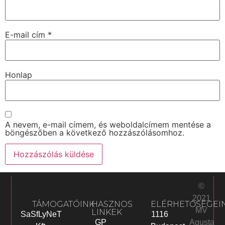
E-mail cím
*
Honlap
A nevem, e-mail címem, és weboldalcímem mentése a
böngészőben a következő hozzászólásomhoz.
©
2021
TÁMOGATÓINK
HASZNOS
ELÉRHETŐSÉGEI
MV
LINKEK
SaSfLyNeT
1116
Agusta
GP