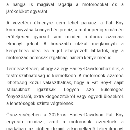
a hangja is magával ragadja a motorosokat és a
járókelőket egyaránt.
A vezetési élményre sem lehet panasz: a Fat Boy
kormányzása könnyed és precíz, a motor pedig simán és
erőteljesen gyorsul, ami minden motoros számára
élményt jelent. A hosszabb utakat megkönnyíti a
kényelmes ülés és a jól elhelyezett lábtartók, így a
motorozás nemcsak izgalmas, hanem kényelmes is.
Természetesen, ahogy az egy Harley-Davidsonhoz illik, a
testreszabhatóság is kiemelkedő. A motorosok számos
lehetőség közül választhatnak, hogy a Fat Boy-t saját
stílusukhoz igazítsák. Legyen szó különleges
fényezésről, extra kiegészítőkről vagy egyedi ülésekről,
a lehetőségek szinte végtelenek.
Összességében a 2025-ös Harley-Davidson Fat Boy
egyesíti mindazt, amit a motorosok szeretnek a
márkában: az időtlen dizájnt, a kiemelkedő teljesítményt