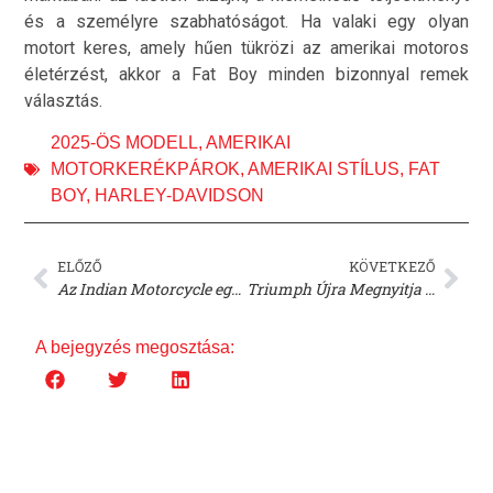
és a személyre szabhatóságot. Ha valaki egy olyan
motort keres, amely hűen tükrözi az amerikai motoros
életérzést, akkor a Fat Boy minden bizonnyal remek
választás.
2025-ÖS MODELL
,
AMERIKAI
MOTORKERÉKPÁROK
,
AMERIKAI STÍLUS
,
FAT
BOY
,
HARLEY-DAVIDSON
ELŐZŐ
KÖVETKEZŐ
Az Indian Motorcycle egyedi Sport Chief RT motorkerékpárt ajánl fel jótékonysági árverésre!
Triumph Újra Megnyitja nemrég Bezárt Márkakereskedését az Ocean Csoporttal!
A bejegyzés megosztása: