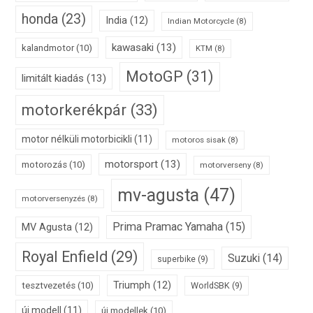
honda
(23)
India
(12)
Indian Motorcycle
(8)
kawasaki
(13)
kalandmotor
(10)
KTM
(8)
MotoGP
(31)
limitált kiadás
(13)
motorkerékpár
(33)
motor nélküli motorbicikli
(11)
motoros sisak
(8)
motorsport
(13)
motorozás
(10)
motorverseny
(8)
mv-agusta
(47)
motorversenyzés
(8)
Prima Pramac Yamaha
(15)
MV Agusta
(12)
Royal Enfield
(29)
Suzuki
(14)
superbike
(9)
Triumph
(12)
tesztvezetés
(10)
WorldSBK
(9)
új modell
(11)
új modellek
(10)