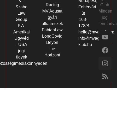
Kft.
Budapest,
Club
Racing
Szabo
Fehérvári
Minden
MV Agusta
Law
út
jog
gyári
Group
168-
fenntartva
alkatrészek
P.A.
178/B
FabianLaw
Amerikai
hello@mvaclub.org
LongCovid
Ügyvéd
info@mvagusta-
Beyon
- USA
klub.hu
the
jogi
Horizont
ügyek
özösségimédiakönnyedén
t
grandpashabet
babilonbet giriş