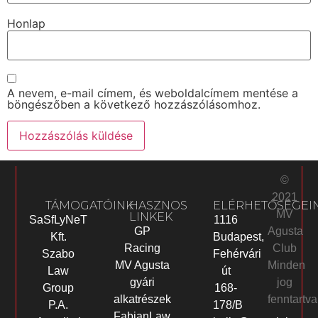
Honlap
A nevem, e-mail címem, és weboldalcímem mentése a
böngészőben a következő hozzászólásomhoz.
©
2021
TÁMOGATÓINK
HASZNOS
ELÉRHETŐSÉGEI
MV
LINKEK
SaSfLyNeT
1116
Agusta
GP
Kft.
Budapest,
Club
Racing
Szabo
Fehérvári
Minden
MV Agusta
Law
út
jog
gyári
Group
168-
fenntartva
alkatrészek
P.A.
178/B
FabianLaw