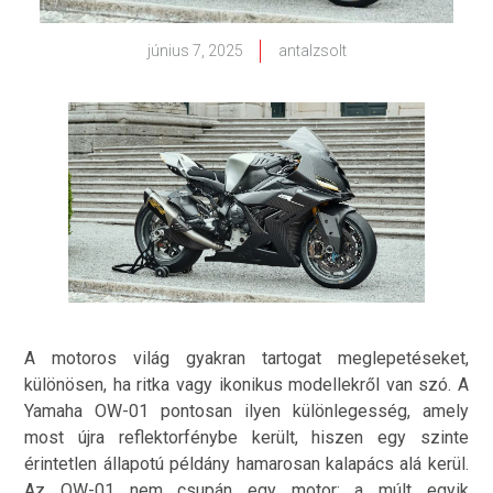
június 7, 2025
antalzsolt
A motoros világ gyakran tartogat meglepetéseket,
különösen, ha ritka vagy ikonikus modellekről van szó. A
Yamaha OW-01 pontosan ilyen különlegesség, amely
most újra reflektorfénybe került, hiszen egy szinte
érintetlen állapotú példány hamarosan kalapács alá kerül.
Az OW-01 nem csupán egy motor; a múlt egyik