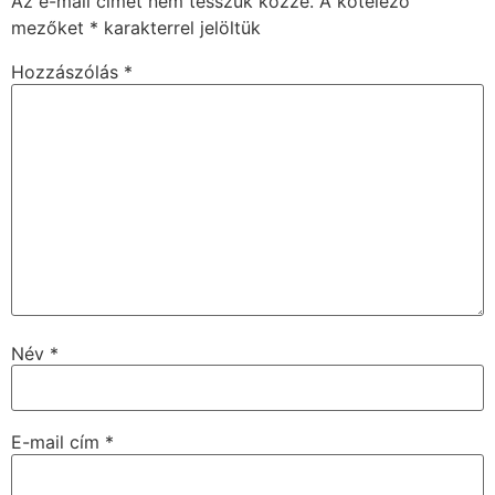
Az e-mail címet nem tesszük közzé.
A kötelező
mezőket
*
karakterrel jelöltük
Hozzászólás
*
Név
*
E-mail cím
*