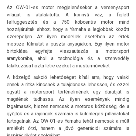
Az OW-01-es motor megjelenésekor a versenysport
világát is átalakította. A könnyű váz, a fejlett
felfüggesztés és a 750 köbcentis motor mind
hozzájárultak ahhoz, hogy a Yamaha a legjobbak között
szerepeljen. Az ilyen modellek esetében az érték
messze túlmutat a puszta anyagiakon. Egy ilyen motor
birtoklása egyfajta visszautazás a motorsport
aranykorába, ahol a technológia és a szenvedély
találkozása hozta létre ezeket a mesterműveket.
A közelgő aukció lehetőséget kínál arra, hogy valaki
ennek a ritka kincsnek a tulajdonosa lehessen, és ezzel
együtt a motorsport történelmének egy darabját is
magáénak tudhassa. Az ilyen események mindig
izgalmasak, hiszen nemcsak a motoros közösség, de a
gyűjtők és a rajongók számára is különleges pillanatokat
tartogatnak. Az OW-01-es Yamaha tehát nemcsak a múlt
emlékét őrzi, hanem a jövő generációi számára is
inspirációként szolgálhat.