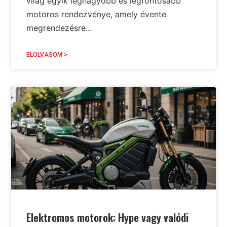
világ egyik legnagyobb és legfontosabb
motoros rendezvénye, amely évente
megrendezésre...
ELOLVASOM >
Elektromos motorok: Hype vagy valódi