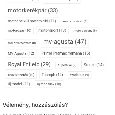
motorkerékpár
(33)
motor nélküli motorbicikli
(11)
motoros sisak
(8)
motorsport
(13)
motorozás
(10)
motorverseny
(8)
mv-agusta
(47)
motorversenyzés
(8)
Prima Pramac Yamaha
(15)
MV Agusta
(12)
Royal Enfield
(29)
Suzuki
(14)
superbike
(9)
Triumph
(12)
tesztvezetés
(10)
WorldSBK
(9)
új modell
(11)
új modellek
(10)
Vélemény, hozzászólás?