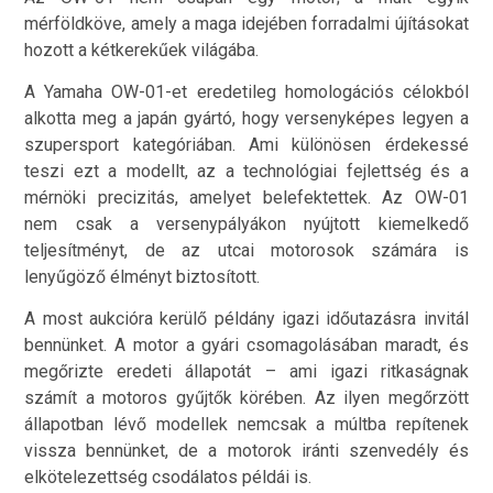
mérföldköve, amely a maga idejében forradalmi újításokat
hozott a kétkerekűek világába.
A Yamaha OW-01-et eredetileg homologációs célokból
alkotta meg a japán gyártó, hogy versenyképes legyen a
szupersport kategóriában. Ami különösen érdekessé
teszi ezt a modellt, az a technológiai fejlettség és a
mérnöki precizitás, amelyet belefektettek. Az OW-01
nem csak a versenypályákon nyújtott kiemelkedő
teljesítményt, de az utcai motorosok számára is
lenyűgöző élményt biztosított.
A most aukcióra kerülő példány igazi időutazásra invitál
bennünket. A motor a gyári csomagolásában maradt, és
megőrizte eredeti állapotát – ami igazi ritkaságnak
számít a motoros gyűjtők körében. Az ilyen megőrzött
állapotban lévő modellek nemcsak a múltba repítenek
vissza bennünket, de a motorok iránti szenvedély és
elkötelezettség csodálatos példái is.