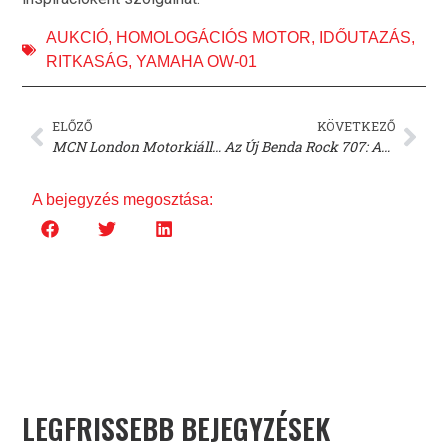
AUKCIÓ
,
HOMOLOGÁCIÓS MOTOR
,
IDŐUTAZÁS
,
RITKASÁG
,
YAMAHA OW-01
ELŐZŐ
KÖVETKEZŐ
MCN London Motorkiállítás: 15 Év Után Vége a Rendezvénynek
Az Új Benda Rock 707: Automata Kuplunggal és Légrugós Felfüggesztéssel!
A bejegyzés megosztása:
LEGFRISSEBB BEJEGYZÉSEK