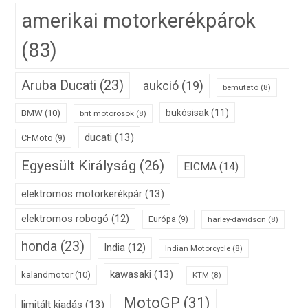
amerikai motorkerékpárok
(83)
Aruba Ducati
(23)
aukció
(19)
bemutató
(8)
bukósisak
(11)
BMW
(10)
brit motorosok
(8)
ducati
(13)
CFMoto
(9)
Egyesült Királyság
(26)
EICMA
(14)
elektromos motorkerékpár
(13)
elektromos robogó
(12)
Európa
(9)
harley-davidson
(8)
honda
(23)
India
(12)
Indian Motorcycle
(8)
kawasaki
(13)
kalandmotor
(10)
KTM
(8)
MotoGP
(31)
limitált kiadás
(13)