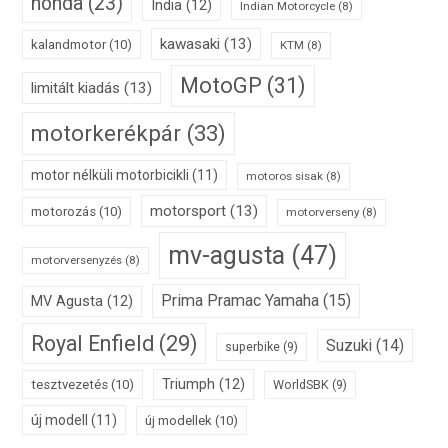
honda
(23)
India
(12)
Indian Motorcycle
(8)
kawasaki
(13)
kalandmotor
(10)
KTM
(8)
MotoGP
(31)
limitált kiadás
(13)
motorkerékpár
(33)
motor nélküli motorbicikli
(11)
motoros sisak
(8)
motorsport
(13)
motorozás
(10)
motorverseny
(8)
mv-agusta
(47)
motorversenyzés
(8)
Prima Pramac Yamaha
(15)
MV Agusta
(12)
Royal Enfield
(29)
Suzuki
(14)
superbike
(9)
Triumph
(12)
tesztvezetés
(10)
WorldSBK
(9)
új modell
(11)
új modellek
(10)