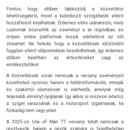
Fontos, hogy időben tájékozódj a közvetítési
lehetőségekről, mivel a különböző szolgáltatók eltérő
hozzáférést kínálhatnak. Érdemes előre utánanézni, mely
csatornák közvetítik az eseményt a te régiódban, és
milyen online platformok teszik elérhetővé az élő
streamet. Ne feledd, hogy a közvetítések időzónától
függően eltérő időpontokban kezdődhetnek, így érdemes
időben beállítani az értesítéseket vagy az
emlékeztetőket.
A közvetítések során nemcsak a verseny eseményeit
követheted nyomon, hanem a háttérinformációk, interjúk
és szakértői elemzések is elérhetők, amelyek még
teljesebb élményt nyújtanak. Így akkor is részese lehetsz
a sziget varázsának és a motorsport izgalmainak, ha
fizikailag nem vagy jelen.
A 2025-ös Isle of Man TT verseny tehát nemcsak a
résztvevők, hanem a nézők számára is felejthetetlen