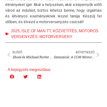
élményeket ígér. Akár a helyszínen, akár a képernyők előtt
várod az indulást, biztos lehetsz benne, hogy izgalmas
és látványos eseményeknek leszel tanúja. Készülj fel
időben, és élvezd a motorversenyzés csúcsát!
2025
,
ISLE OF MAN TT
,
KÖZVETÍTÉS
,
MOTOROS
VERSENYZÉS
,
MOTORVERSENY
ELŐZŐ
KÖVETKEZŐ
Shoei és Michael Rutter bejelentik a Replica X-SPR Pro-t – De van egy csavar!
Szenzáció: A CCM Motorcycles csődvédelem alá került!
A bejegyzés megosztása: