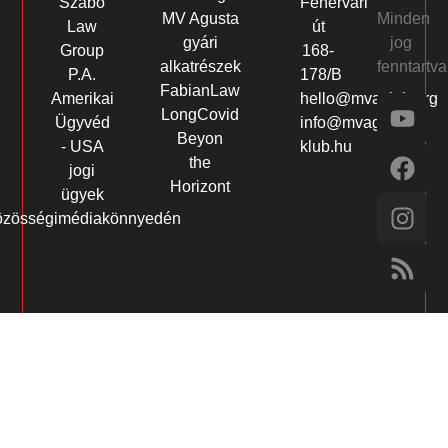
Szabo
Fehérvári
Minden
MV Agusta
Law
út
jog
gyári
Group
168-
fenntartva
alkatrészek
P.A.
178/B
FabianLaw
Amerikai
hello@mvaclub.org
LongCovid
Ügyvéd
info@mvagusta-
Beyon
- USA
klub.hu
the
jogi
Horizont
ügyek
özösségimédiakönnyedén
twoon giriş
Jojobet Giriş
Grandpashabet Giriş
Casibom Giriş