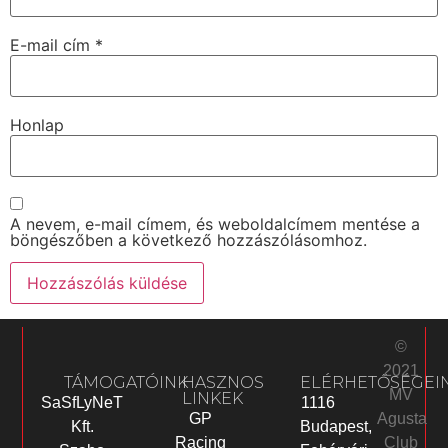
E-mail cím
*
Honlap
A nevem, e-mail címem, és weboldalcímem mentése a
böngészőben a következő hozzászólásomhoz.
©
2021
TÁMOGATÓINK
HASZNOS
ELÉRHETŐSÉGEI
MV
LINKEK
SaSfLyNeT
1116
Agusta
GP
Kft.
Budapest,
Club
Racing