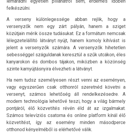
lemaradni egyetlen pillanatról sem, érdemes időben
felkészülni.
A verseny különlegessége abban rejlik, hogy a
versenyzők nem egy zárt pályán, hanem a sziget
közútjain mérik össze tudásukat. Ez a formátum nemcsak
lélegzetelállító látványt nyújt, hanem komoly kihívást is
jelent a versenyzők számára. A versenyzők hihetetlen
sebességgel száguldanak keresztül a szűk utcákon, éles
kanyarokon és dombos tájakon, miközben a közönség
szinte karnyújtásnyira élvezheti a látványt.
Ha nem tudsz személyesen részt venni az eseményen,
vagy egyszerűen csak otthonról szeretnéd követni a
versenyt, számos lehetőség áll rendelkezésedre. A
modern technológia lehetővé teszi, hogy a világ bármely
pontjáról, élő közvetítés révén éld át az izgalmakat.
Számos televíziós csatorna és online platform kínál élő
közvetítést, így az esemény minden másodperce
otthonod kényelméből is elérhetővé válik.