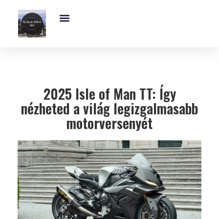
Exkluzív És Kihagyhatatlan MV-Agusta Motoros Club Támogatás – Ajánld Fel Adód 1%-Át!
MV Agusta Brutale – 5 Lenyűgöző Modell, Árak, Műszaki Adatok És Dizájn
2025 Isle of Man TT: Így
nézheted a világ legizgalmasabb
motorversenyét