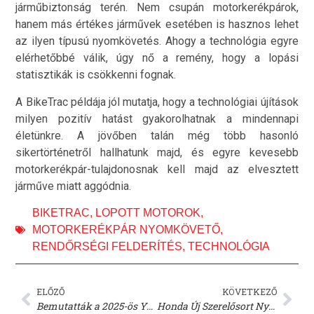
járműbiztonság terén. Nem csupán motorkerékpárok,
hanem más értékes járművek esetében is hasznos lehet
az ilyen típusú nyomkövetés. Ahogy a technológia egyre
elérhetőbbé válik, úgy nő a remény, hogy a lopási
statisztikák is csökkenni fognak.
A BikeTrac példája jól mutatja, hogy a technológiai újítások
milyen pozitív hatást gyakorolhatnak a mindennapi
életünkre. A jövőben talán még több hasonló
sikertörténetről hallhatunk majd, és egyre kevesebb
motorkerékpár-tulajdonosnak kell majd az elvesztett
járműve miatt aggódnia.
BIKETRAC
,
LOPOTT MOTOROK
,
MOTORKERÉKPÁR NYOMKÖVETŐ
,
RENDŐRSÉGI FELDERÍTÉS
,
TECHNOLÓGIA
ELŐZŐ
KÖVETKEZŐ
Bemutatták a 2025-ös Yamaha Tricity 125-öt: Új technológia és dizájn!
Honda Új Szerelősort Nyit a Gudzsarati Gyárban: Bővül az Indiában Gyártott Motorkerékpárok Termelése