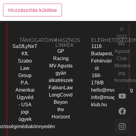
©
2021
TÁMOGATÓINK
HASZNOS
ELÉRHETŐSÉGEI
MV
LINKEK
SaSfLyNeT
1116
Agusta
GP
Kft.
Budapest,
Club
Racing
Szabo
Fehérvári
Minden
MV Agusta
Law
út
jog
gyári
Group
168-
fenntartva
alkatrészek
P.A.
178/B
FabianLaw
Amerikai
hello@mvaclub.org
LongCovid
Ügyvéd
info@mvagusta-
Beyon
- USA
klub.hu
the
jogi
Horizont
ügyek
özösségimédiakönnyedén