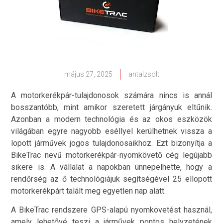
május 27, 2025
antalzsolt
A motorkerékpár-tulajdonosok számára nincs is annál
bosszantóbb, mint amikor szeretett járgányuk eltűnik.
Azonban a modern technológia és az okos eszközök
világában egyre nagyobb eséllyel kerülhetnek vissza a
lopott járművek jogos tulajdonosaikhoz. Ezt bizonyítja a
BikeTrac nevű motorkerékpár-nyomkövető cég legújabb
sikere is. A vállalat a napokban ünnepelhette, hogy a
rendőrség az ő technológiájuk segítségével 25 ellopott
motorkerékpárt talált meg egyetlen nap alatt.
A BikeTrac rendszere GPS-alapú nyomkövetést használ,
amely lehetővé teszi a járművek pontos helyzetének