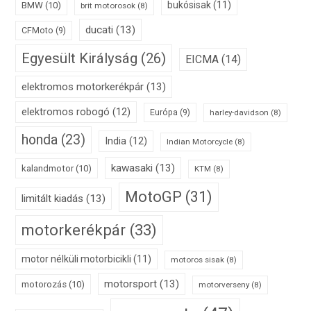
bukósisak
(11)
BMW
(10)
brit motorosok
(8)
ducati
(13)
CFMoto
(9)
Egyesült Királyság
(26)
EICMA
(14)
elektromos motorkerékpár
(13)
elektromos robogó
(12)
Európa
(9)
harley-davidson
(8)
honda
(23)
India
(12)
Indian Motorcycle
(8)
kawasaki
(13)
kalandmotor
(10)
KTM
(8)
MotoGP
(31)
limitált kiadás
(13)
motorkerékpár
(33)
motor nélküli motorbicikli
(11)
motoros sisak
(8)
motorsport
(13)
motorozás
(10)
motorverseny
(8)