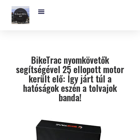
Exkluzív És Kihagyhatatlan MV-Agusta Motoros Club Támogatás – Ajánld Fel Adód 1%-Át!
MV Agusta Brutale – 5 Lenyűgöző Modell, Árak, Műszaki Adatok És Dizájn
BikeTrac nyomkövetők
segítségével 25 ellopott motor
került elő: Így járt túl a
hatóságok eszén a tolvajok
banda!