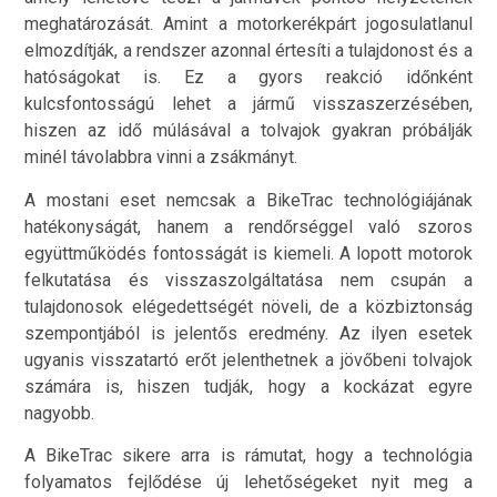
meghatározását. Amint a motorkerékpárt jogosulatlanul
elmozdítják, a rendszer azonnal értesíti a tulajdonost és a
hatóságokat is. Ez a gyors reakció időnként
kulcsfontosságú lehet a jármű visszaszerzésében,
hiszen az idő múlásával a tolvajok gyakran próbálják
minél távolabbra vinni a zsákmányt.
A mostani eset nemcsak a BikeTrac technológiájának
hatékonyságát, hanem a rendőrséggel való szoros
együttműködés fontosságát is kiemeli. A lopott motorok
felkutatása és visszaszolgáltatása nem csupán a
tulajdonosok elégedettségét növeli, de a közbiztonság
szempontjából is jelentős eredmény. Az ilyen esetek
ugyanis visszatartó erőt jelenthetnek a jövőbeni tolvajok
számára is, hiszen tudják, hogy a kockázat egyre
nagyobb.
A BikeTrac sikere arra is rámutat, hogy a technológia
folyamatos fejlődése új lehetőségeket nyit meg a