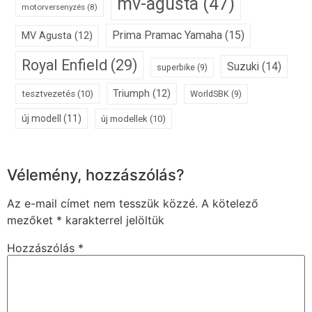
mv-agusta
(47)
motorversenyzés
(8)
Prima Pramac Yamaha
(15)
MV Agusta
(12)
Royal Enfield
(29)
Suzuki
(14)
superbike
(9)
Triumph
(12)
tesztvezetés
(10)
WorldSBK
(9)
új modell
(11)
új modellek
(10)
Vélemény, hozzászólás?
Az e-mail címet nem tesszük közzé.
A kötelező
mezőket
*
karakterrel jelöltük
Hozzászólás
*