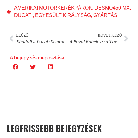
AMERIKAI MOTORKERÉKPÁROK
,
DESMO450 MX
,
DUCATI
,
EGYESÜLT KIRÁLYSÁG
,
GYÁRTÁS
ELŐZŐ
KÖVETKEZŐ
Elindult a Ducati Desmo450 MX gyártása – Megérkezési időpont az Egyesült Királyságba véglegesítve!
A Royal Enfield és a The Great Frog közös motorépítésbe kezdett
A bejegyzés megosztása:
LEGFRISSEBB BEJEGYZÉSEK