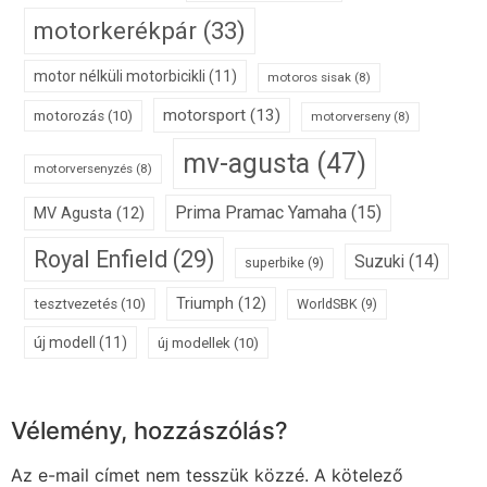
motorkerékpár
(33)
motor nélküli motorbicikli
(11)
motoros sisak
(8)
motorsport
(13)
motorozás
(10)
motorverseny
(8)
mv-agusta
(47)
motorversenyzés
(8)
Prima Pramac Yamaha
(15)
MV Agusta
(12)
Royal Enfield
(29)
Suzuki
(14)
superbike
(9)
Triumph
(12)
tesztvezetés
(10)
WorldSBK
(9)
új modell
(11)
új modellek
(10)
Vélemény, hozzászólás?
Az e-mail címet nem tesszük közzé.
A kötelező