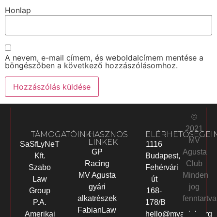
Honlap
A nevem, e-mail címem, és weboldalcímem mentése a
böngészőben a következő hozzászólásomhoz.
©
2021
TÁMOGATÓINK
HASZNOS
ELÉRHETŐSÉGEI
MV
LINKEK
SaSfLyNeT
1116
Agusta
GP
Kft.
Budapest,
Club
Racing
Szabo
Fehérvári
Minden
MV Agusta
Law
út
jog
gyári
Group
168-
fenntartva
alkatrészek
P.A.
178/B
FabianLaw
Amerikai
hello@mvaclub.org