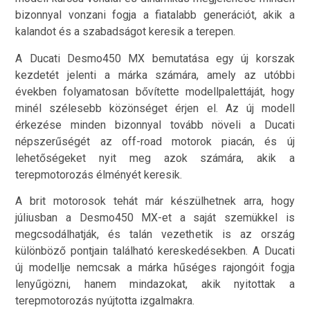
bizonnyal vonzani fogja a fiatalabb generációt, akik a
kalandot és a szabadságot keresik a terepen.
A Ducati Desmo450 MX bemutatása egy új korszak
kezdetét jelenti a márka számára, amely az utóbbi
években folyamatosan bővítette modellpalettáját, hogy
minél szélesebb közönséget érjen el. Az új modell
érkezése minden bizonnyal tovább növeli a Ducati
népszerűségét az off-road motorok piacán, és új
lehetőségeket nyit meg azok számára, akik a
terepmotorozás élményét keresik.
A brit motorosok tehát már készülhetnek arra, hogy
júliusban a Desmo450 MX-et a saját szemükkel is
megcsodálhatják, és talán vezethetik is az ország
különböző pontjain található kereskedésekben. A Ducati
új modellje nemcsak a márka hűséges rajongóit fogja
lenyűgözni, hanem mindazokat, akik nyitottak a
terepmotorozás nyújtotta izgalmakra.