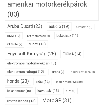
amerikai motorkerékpárok
(83)
Aruba Ducati
(23)
aukció
(19)
bemutató
(8)
bukósisak
(11)
BMW
(10)
brit motorosok
(8)
ducati
(13)
CFMoto
(9)
Egyesült Királyság
(26)
EICMA
(14)
elektromos motorkerékpár
(13)
elektromos robogó
(12)
Európa
(9)
harley-davidson
(8)
honda
(23)
India
(12)
Indian Motorcycle
(8)
kawasaki
(13)
kalandmotor
(10)
KTM
(8)
MotoGP
(31)
limitált kiadás
(13)