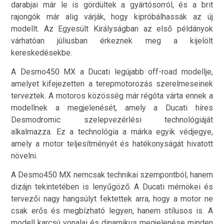
darabjai már le is gördültek a gyártósorról, és a brit
rajongók már alig várják, hogy kipróbálhassák az új
modellt. Az Egyesült Királyságban az első példányok
várhatóan júliusban érkeznek meg a kijelölt
kereskedésekbe.
A Desmo450 MX a Ducati legújabb off-road modellje,
amelyet kifejezetten a terepmotorozás szerelmeseinek
terveztek. A motoros közösség már régóta várta ennek a
modellnek a megjelenését, amely a Ducati híres
Desmodromic szelepvezérlési technológiáját
alkalmazza. Ez a technológia a márka egyik védjegye,
amely a motor teljesítményét és hatékonyságát hivatott
növelni.
A Desmo450 MX nemcsak technikai szempontból, hanem
dizájn tekintetében is lenyűgöző. A Ducati mérnökei és
tervezői nagy hangsúlyt fektettek arra, hogy a motor ne
csak erős és megbízható legyen, hanem stílusos is. A
modell karcsú vonalai és dinamikus megjelenése minden