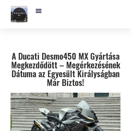
Exkluzív És Kihagyhatatlan MV-Agusta Motoros Club Támogatás – Ajánld Fel Adód 1%-Át!
MV Agusta Brutale – 5 Lenyűgöző Modell, Árak, Műszaki Adatok És Dizájn
A Ducati Desmo450 MX Gyártása
Megkezdődött – Megérkezésének
Dátuma az Egyesült Királyságban
Már Biztos!