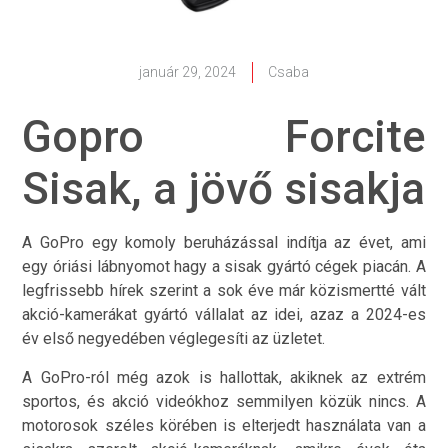
január 29, 2024
Csaba
Gopro Forcite
Sisak, a jövő sisakja
A GoPro egy komoly beruházással indítja az évet, ami
egy óriási lábnyomot hagy a sisak gyártó cégek piacán. A
legfrissebb hírek szerint a sok éve már közismertté vált
akció-kamerákat gyártó vállalat az idei, azaz a 2024-es
év első negyedében véglegesíti az üzletet.
A GoPro-ról még azok is hallottak, akiknek az extrém
sportos, és akció videókhoz semmilyen közük nincs. A
motorosok széles körében is elterjedt használata van a