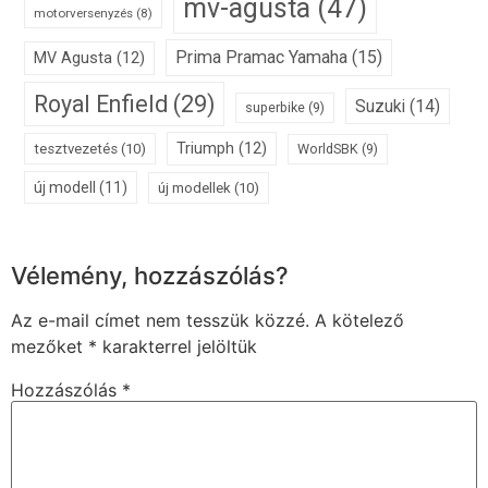
mv-agusta
(47)
motorversenyzés
(8)
Prima Pramac Yamaha
(15)
MV Agusta
(12)
Royal Enfield
(29)
Suzuki
(14)
superbike
(9)
Triumph
(12)
tesztvezetés
(10)
WorldSBK
(9)
új modell
(11)
új modellek
(10)
Vélemény, hozzászólás?
Az e-mail címet nem tesszük közzé.
A kötelező
mezőket
*
karakterrel jelöltük
Hozzászólás
*