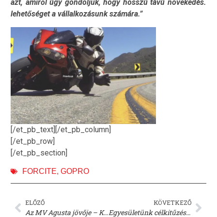
azt, amiről úgy gondoljuk, hogy hosszú távú növekedés.
lehetőséget a vállalkozásunk számára.”
[/et_pb_text][/et_pb_column]
[/et_pb_row]
[/et_pb_section]
FORCITE
,
GOPRO
ELŐZŐ
KÖVETKEZŐ
Az MV Agusta jövője – KTM tárgyalások
Egyesületünk célkitűzései, jövőbeli tervek