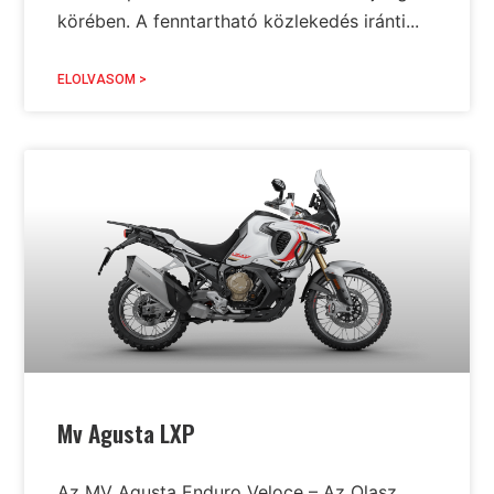
körében. A fenntartható közlekedés iránti...
ELOLVASOM >
Mv Agusta LXP
Az MV Agusta Enduro Veloce – Az Olasz