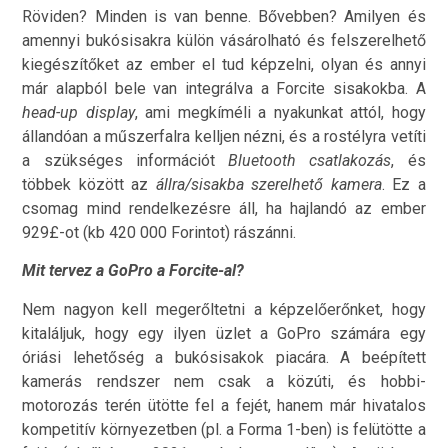
Röviden? Minden is van benne. Bővebben? Amilyen és
amennyi bukósisakra külön vásárolható és felszerelhető
kiegészítőket az ember el tud képzelni, olyan és annyi
már alapból bele van integrálva a Forcite sisakokba. A
head-up display
, ami megkíméli a nyakunkat attól, hogy
állandóan a műszerfalra kelljen nézni, és a rostélyra vetíti
a szükséges információt
Bluetooth csatlakozás
, és
többek között az
állra/sisakba szerelhető kamera
. Ez a
csomag mind rendelkezésre áll, ha hajlandó az ember
929£-ot (kb 420 000 Forintot) rászánni.
Mit tervez a GoPro a Forcite-al?
Nem nagyon kell megerőltetni a képzelőerőnket, hogy
kitaláljuk, hogy egy ilyen üzlet a GoPro számára egy
óriási lehetőség a bukósisakok piacára. A beépített
kamerás rendszer nem csak a közúti, és hobbi-
motorozás terén ütötte fel a fejét, hanem már hivatalos
kompetitív környezetben (pl. a Forma 1-ben) is felütötte a