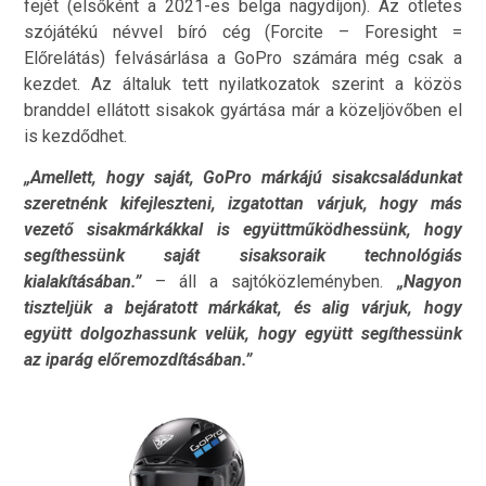
fejét (elsőként a 2021-es belga nagydíjon). Az ötletes
szójátékú névvel bíró cég (Forcite – Foresight =
Előrelátás) felvásárlása a GoPro számára még csak a
kezdet. Az általuk tett nyilatkozatok szerint a közös
branddel ellátott sisakok gyártása már a közeljövőben el
is kezdődhet.
„Amellett, hogy saját, GoPro márkájú sisakcsaládunkat
szeretnénk kifejleszteni, izgatottan várjuk, hogy más
vezető sisakmárkákkal is együttműködhessünk, hogy
segíthessünk saját sisaksoraik technológiás
kialakításában.”
– áll a sajtóközleményben.
„Nagyon
tiszteljük a bejáratott márkákat, és alig várjuk, hogy
együtt dolgozhassunk velük, hogy együtt segíthessünk
az iparág előremozdításában.”