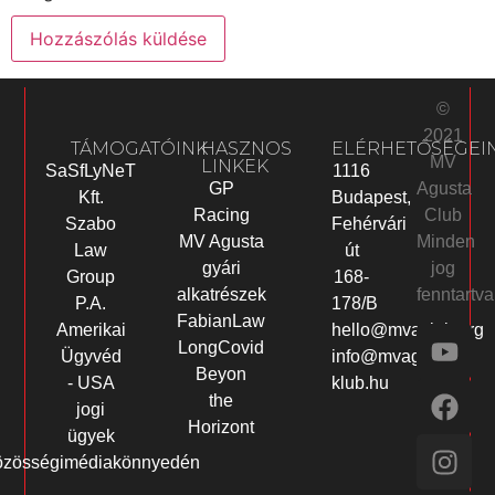
©
2021
TÁMOGATÓINK
HASZNOS
ELÉRHETŐSÉGEI
MV
LINKEK
SaSfLyNeT
1116
Agusta
GP
Kft.
Budapest,
Club
Racing
Szabo
Fehérvári
Minden
MV Agusta
Law
út
jog
gyári
Group
168-
fenntartva
alkatrészek
P.A.
178/B
FabianLaw
Amerikai
hello@mvaclub.org
LongCovid
Ügyvéd
info@mvagusta-
Beyon
- USA
klub.hu
the
jogi
Horizont
ügyek
özösségimédiakönnyedén