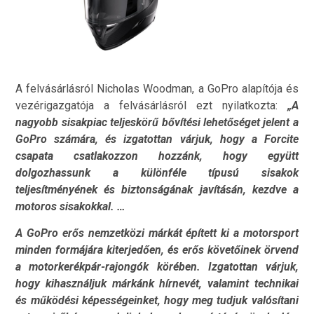
A felvásárlásról Nicholas Woodman, a GoPro alapítója és
vezérigazgatója a felvásárlásról ezt nyilatkozta:
„A
nagyobb sisakpiac teljeskörű bővítési lehetőséget jelent a
GoPro számára, és izgatottan várjuk, hogy a Forcite
csapata csatlakozzon hozzánk, hogy együtt
dolgozhassunk a különféle típusú sisakok
teljesítményének és biztonságának javításán, kezdve a
motoros sisakokkal. …
A GoPro erős nemzetközi márkát épített ki a motorsport
minden formájára kiterjedően, és erős követőinek örvend
a motorkerékpár-rajongók körében. Izgatottan várjuk,
hogy kihasználjuk márkánk hírnevét, valamint technikai
és működési képességeinket, hogy meg tudjuk valósítani