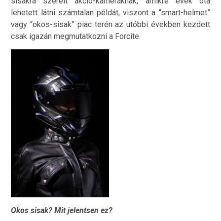
sisakra szerelt akció-kameráknak, amikre évek óta
lehetett látni számtalan példát, viszont a “smart-helmet”
vagy “okos-sisak” piac terén az utóbbi években kezdett
csak igazán megmutatkozni a Forcite.
Okos sisak? Mit jelentsen ez?