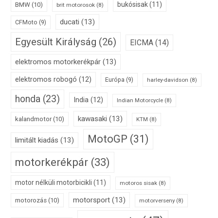
bukósisak
(11)
BMW
(10)
brit motorosok
(8)
ducati
(13)
CFMoto
(9)
Egyesült Királyság
(26)
EICMA
(14)
elektromos motorkerékpár
(13)
elektromos robogó
(12)
Európa
(9)
harley-davidson
(8)
honda
(23)
India
(12)
Indian Motorcycle
(8)
kawasaki
(13)
kalandmotor
(10)
KTM
(8)
MotoGP
(31)
limitált kiadás
(13)
motorkerékpár
(33)
motor nélküli motorbicikli
(11)
motoros sisak
(8)
motorsport
(13)
motorozás
(10)
motorverseny
(8)