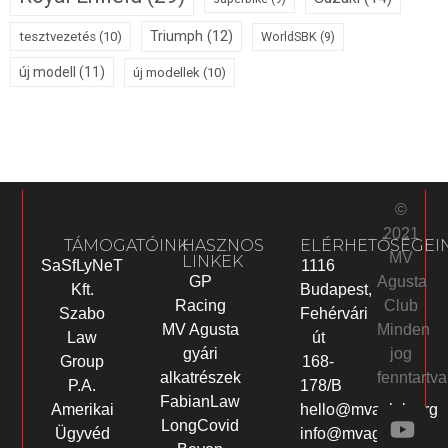
Triumph
(12)
tesztvezetés
(10)
WorldSBK
(9)
új modell
(11)
új modellek
(10)
©
2021
TÁMOGATÓINK
HASZNOS
ELÉRHETŐSÉGEI
MV
LINKEK
SaSfLyNeT
1116
Agusta
GP
Kft.
Budapest,
Club
Racing
Szabo
Fehérvári
Minden
MV Agusta
Law
út
jog
gyári
Group
168-
fenntartva
alkatrészek
P.A.
178/B
FabianLaw
Amerikai
hello@mvaclub.org
LongCovid
Ügyvéd
info@mvagusta-