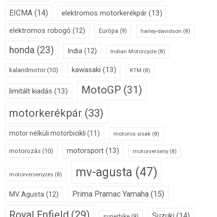
EICMA
(14)
elektromos motorkerékpár
(13)
elektromos robogó
(12)
Európa
(9)
harley-davidson
(8)
honda
(23)
India
(12)
Indian Motorcycle
(8)
kawasaki
(13)
kalandmotor
(10)
KTM
(8)
MotoGP
(31)
limitált kiadás
(13)
motorkerékpár
(33)
motor nélküli motorbicikli
(11)
motoros sisak
(8)
motorsport
(13)
motorozás
(10)
motorverseny
(8)
mv-agusta
(47)
motorversenyzés
(8)
Prima Pramac Yamaha
(15)
MV Agusta
(12)
Royal Enfield
(29)
Suzuki
(14)
superbike
(9)