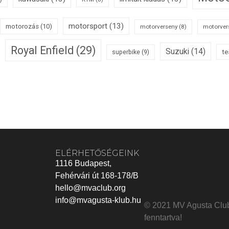
motorsport
(13)
motorozás
(10)
motorverseny
(8)
motorver
Royal Enfield
(29)
Suzuki
(14)
superbike
(9)
te
ELÉRHETŐSÉGEINK
1116 Budapest,
Fehérvári út 168-178/B
hello@mvaclub.org
info@mvagusta-klub.hu
© 2021 MV Agusta Clu
fenntartva!