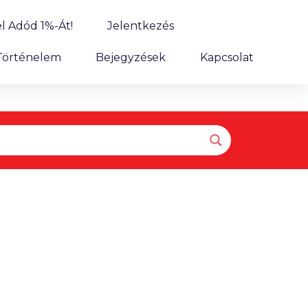
l Adód 1%-Át!
Jelentkezés
Történelem
Bejegyzések
Kapcsolat