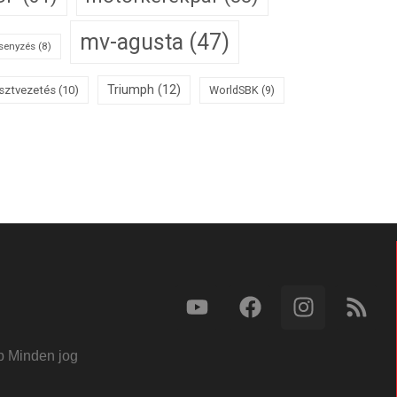
mv-agusta
(47)
senyzés
(8)
Triumph
(12)
sztvezetés
(10)
WorldSBK
(9)
b Minden jog