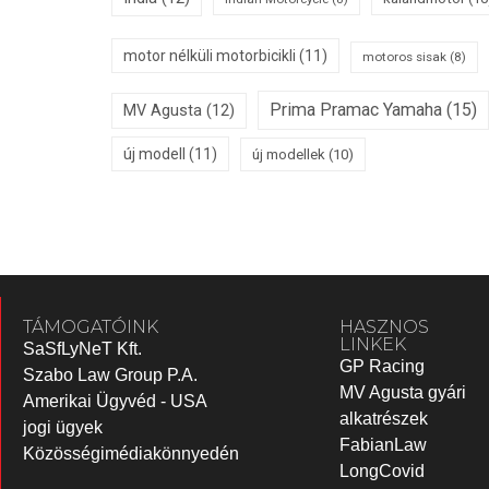
motor nélküli motorbicikli
(11)
motoros sisak
(8)
Prima Pramac Yamaha
(15)
MV Agusta
(12)
új modell
(11)
új modellek
(10)
TÁMOGATÓINK
HASZNOS
LINKEK
SaSfLyNeT Kft.
GP Racing
Szabo Law Group P.A.
MV Agusta gyári
Amerikai Ügyvéd - USA
alkatrészek
jogi ügyek
FabianLaw
Közösségimédiakönnyedén
LongCovid