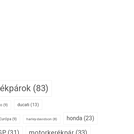
rékpárok
(83)
ducati
(13)
to
(9)
honda
(23)
Európa
(9)
harley-davidson
(8)
motorkerékpár
(33)
GP
(31)