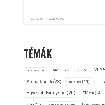
antalzsolt
2025.09.02.
TÉMÁK
202
1980-as évek motorja
(10)
334cc motor
(7)
Aruba Ducati
(23)
aukció
(19)
bemut
Egyesült Királyság
(26)
EICMA
(14)
India
(12)
kalandmotor
(10
Indian Motorcycle
(8)