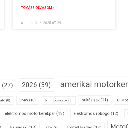
TOVÁBB OLVASOM »
antalzsolt
2025.07.29.
amerikai motorke
2026
(39)
5
(27)
bukósisak
(11)
BMW
(10)
CFMo
ató
(8)
brit motorosok
(8)
elektromos motorkerékpár
(13)
elektromos robogó
(12)
Moto
kawasaki
(13)
limitált kiadás
(13)
)
KTM
(8)