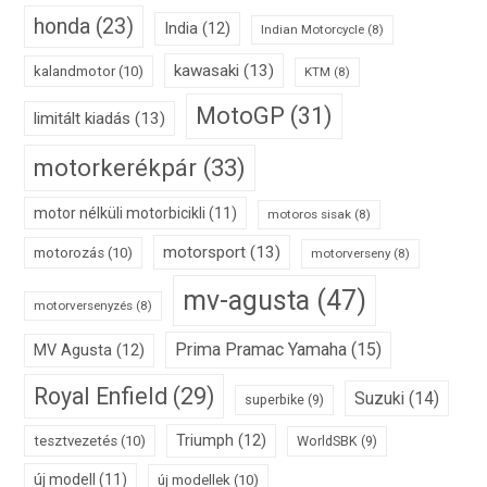
honda
(23)
India
(12)
Indian Motorcycle
(8)
kawasaki
(13)
kalandmotor
(10)
KTM
(8)
MotoGP
(31)
limitált kiadás
(13)
motorkerékpár
(33)
motor nélküli motorbicikli
(11)
motoros sisak
(8)
motorsport
(13)
motorozás
(10)
motorverseny
(8)
mv-agusta
(47)
motorversenyzés
(8)
Prima Pramac Yamaha
(15)
MV Agusta
(12)
Royal Enfield
(29)
Suzuki
(14)
superbike
(9)
Triumph
(12)
tesztvezetés
(10)
WorldSBK
(9)
új modell
(11)
új modellek
(10)