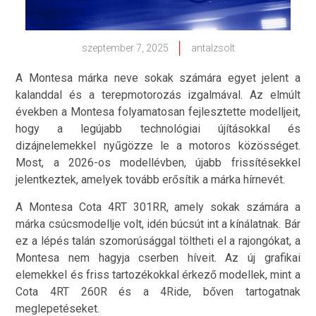
szeptember 7, 2025
antalzsolt
A Montesa márka neve sokak számára egyet jelent a
kalanddal és a terepmotorozás izgalmával. Az elmúlt
években a Montesa folyamatosan fejlesztette modelljeit,
hogy a legújabb technológiai újításokkal és
dizájnelemekkel nyűgözze le a motoros közösséget.
Most, a 2026-os modellévben, újabb frissítésekkel
jelentkeztek, amelyek tovább erősítik a márka hírnevét.
A Montesa Cota 4RT 301RR, amely sokak számára a
márka csúcsmodellje volt, idén búcsút int a kínálatnak. Bár
ez a lépés talán szomorúsággal töltheti el a rajongókat, a
Montesa nem hagyja cserben híveit. Az új grafikai
elemekkel és friss tartozékokkal érkező modellek, mint a
Cota 4RT 260R és a 4Ride, bőven tartogatnak
meglepetéseket.