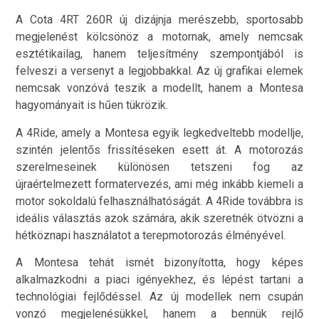
A Cota 4RT 260R új dizájnja merészebb, sportosabb
megjelenést kölcsönöz a motornak, amely nemcsak
esztétikailag, hanem teljesítmény szempontjából is
felveszi a versenyt a legjobbakkal. Az új grafikai elemek
nemcsak vonzóvá teszik a modellt, hanem a Montesa
hagyományait is hűen tükrözik.
A 4Ride, amely a Montesa egyik legkedveltebb modellje,
szintén jelentős frissítéseken esett át. A motorozás
szerelmeseinek különösen tetszeni fog az
újraértelmezett formatervezés, ami még inkább kiemeli a
motor sokoldalú felhasználhatóságát. A 4Ride továbbra is
ideális választás azok számára, akik szeretnék ötvözni a
hétköznapi használatot a terepmotorozás élményével.
A Montesa tehát ismét bizonyította, hogy képes
alkalmazkodni a piaci igényekhez, és lépést tartani a
technológiai fejlődéssel. Az új modellek nem csupán
vonzó megjelenésükkel, hanem a bennük rejlő