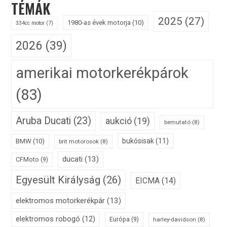
TÉMÁK
2025
(27)
1980-as évek motorja
(10)
334cc motor
(7)
2026
(39)
amerikai motorkerékpárok
(83)
Aruba Ducati
(23)
aukció
(19)
bemutató
(8)
bukósisak
(11)
BMW
(10)
brit motorosok
(8)
ducati
(13)
CFMoto
(9)
Egyesült Királyság
(26)
EICMA
(14)
elektromos motorkerékpár
(13)
elektromos robogó
(12)
Európa
(9)
harley-davidson
(8)