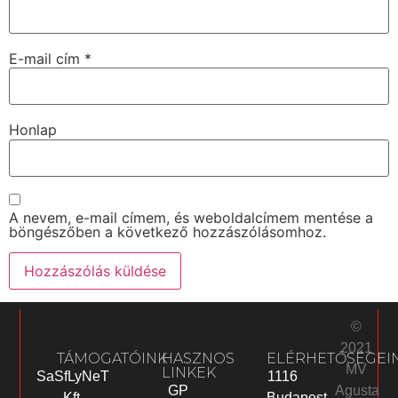
E-mail cím
*
Honlap
A nevem, e-mail címem, és weboldalcímem mentése a
böngészőben a következő hozzászólásomhoz.
©
2021
TÁMOGATÓINK
HASZNOS
ELÉRHETŐSÉGEI
MV
LINKEK
SaSfLyNeT
1116
Agusta
GP
Kft.
Budapest,