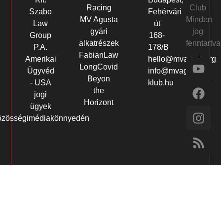
Club
Racing
Szabo
Fehérvári
Minden
MV Agusta
Law
út
jog
gyári
Group
168-
fenntartva
alkatrészek
P.A.
178/B
FabianLaw
Amerikai
hello@mvaclub.org
LongCovid
Ügyvéd
info@mvagusta-
Beyon
- USA
klub.hu
the
jogi
Horizont
ügyek
özösségimédiakönnyedén
habet
Jojobet
grandpashabet
slotday giriş
Grandpashabet Gir