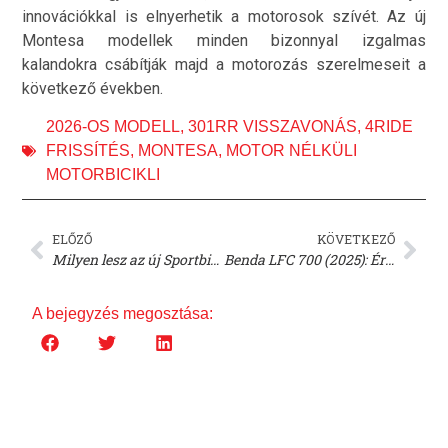
innovációkkal is elnyerhetik a motorosok szívét. Az új
Montesa modellek minden bizonnyal izgalmas
kalandokra csábítják majd a motorozás szerelmeseit a
következő években.
2026-OS MODELL
,
301RR VISSZAVONÁS
,
4RIDE
FRISSÍTÉS
,
MONTESA
,
MOTOR NÉLKÜLI
MOTORBICIKLI
ELŐZŐ
KÖVETKEZŐ
Milyen lesz az új Sportbike TT kategória?
Benda LFC 700 (2025): Értékelés és Vélemények az Új Motorcsodáról
A bejegyzés megosztása: