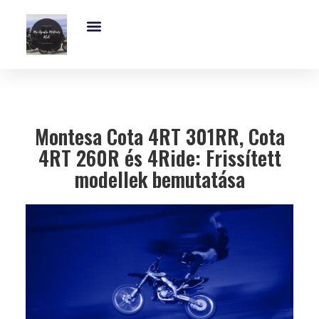
Exkluzív És Kihagyhatatlan MV-Agusta Motoros Club Támogatás – Ajánld Fel Adód 1%-Át!
MV Agusta Brutale – 5 Lenyűgöző Modell, Árak, Műszaki Adatok És Dizájn
Montesa Cota 4RT 301RR, Cota
4RT 260R és 4Ride: Frissített
modellek bemutatása