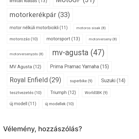
limitált kiadás
(13)
motorkerékpár
(33)
motor nélküli motorbicikli
(11)
motoros sisak
(8)
motorsport
(13)
motorozás
(10)
motorverseny
(8)
mv-agusta
(47)
motorversenyzés
(8)
Prima Pramac Yamaha
(15)
MV Agusta
(12)
Royal Enfield
(29)
Suzuki
(14)
superbike
(9)
Triumph
(12)
tesztvezetés
(10)
WorldSBK
(9)
új modell
(11)
új modellek
(10)
Vélemény, hozzászólás?