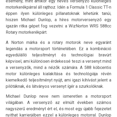
esemény, mint amikor egy neves versenyző különleges
motorkerékpárral áll rajthoz. Idén a Formula 1 Classic TT-n
éppen ilyen különleges pillanatoknak lehetünk tanúi,
hiszen Michael Dunlop, a híres motorversenyző egy
igazán ritka gépet fog vezetni: a WizNorton WRS 588cc
Rotary motorkerékpárt.
A Norton márka és a rotary motorok neve egyaránt
legendás a motorsport történetében. Ez a kombináció
egyedülálló teljesítményt és technológiai bravúrt
képvisel, ami különösen érdekessé teszi a versenyt mind
a versenyzők, mind a nézők számára. A 588 köbcentis
motor különleges kialakítása és technológiája révén
kiemelkedő teljesítményt nyújt, ami igazi kihívást jelent a
pilótáknak, és látványos versenyt ígér a szurkolóknak.
Michael Dunlop neve nem ismeretlen a motorsport
világában. A versenyző az elmúlt években számos
nagyszerű eredményt ért el, és most egy újabb fejezetet
nyithat karrierjében ezzel a különleges motorral. Dunlop