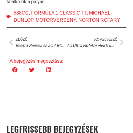
találkozik a pályán.
588CC
,
FORMULA 1 CLASSIC TT
,
MICHAEL
DUNLOP
,
MOTORVERSENY
,
NORTON ROTARY
ELŐZŐ
KÖVETKEZŐ
Keanu Reeves és az ARCH Motorcycle a V10 Entertainmenttel közösen MotoAmerica dokumentumsorozatot készít
Az Ultraviolette elektromos motorkerékpár márka óriási pénzügyi támogatást kapott
A bejegyzés megosztása:
LEGFRISSEBB BEJEGYZÉSEK