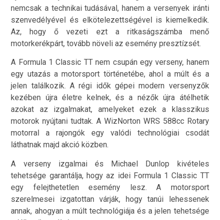
nemcsak a technikai tudásával, hanem a versenyek iránti
szenvedélyével és elkötelezettségével is kiemelkedik.
Az, hogy ő vezeti ezt a ritkaságszámba menő
motorkerékpárt, tovább növeli az esemény presztízsét.
A Formula 1 Classic TT nem csupán egy verseny, hanem
egy utazás a motorsport történetébe, ahol a múlt és a
jelen találkozik. A régi idők gépei modern versenyzők
kezében újra életre kelnek, és a nézők újra átélhetik
azokat az izgalmakat, amelyeket ezek a klasszikus
motorok nyújtani tudtak. A WizNorton WRS 588cc Rotary
motorral a rajongók egy valódi technológiai csodát
láthatnak majd akció közben.
A verseny izgalmai és Michael Dunlop kivételes
tehetsége garantálja, hogy az idei Formula 1 Classic TT
egy felejthetetlen esemény lesz. A motorsport
szerelmesei izgatottan várják, hogy tanúi lehessenek
annak, ahogyan a múlt technológiája és a jelen tehetsége