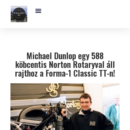
Exkluzív És Kihagyhatatlan MV-Agusta Motoros Club Támogatás – Ajánld Fel Adód 1%-Át!
MV Agusta Brutale – 5 Lenyűgöző Modell, Árak, Műszaki Adatok És Dizájn
Michael Dunlop egy 588
köbcentis Norton Rotaryval áll
rajthoz a Forma-1 Classic TT-n!