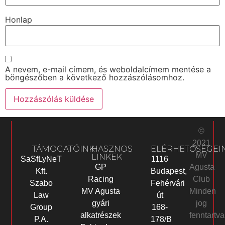
Honlap
A nevem, e-mail címem, és weboldalcímem mentése a
böngészőben a következő hozzászólásomhoz.
©
2021
TÁMOGATÓINK
HASZNOS
ELÉRHETŐSÉGEI
MV
LINKEK
SaSfLyNeT
1116
Agusta
GP
Kft.
Budapest,
Club
Racing
Szabo
Fehérvári
Minden
MV Agusta
Law
út
jog
gyári
Group
168-
fenntartva
alkatrészek
P.A.
178/B