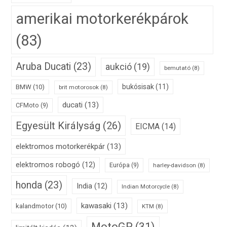
amerikai motorkerékpárok
(83)
Aruba Ducati
(23)
aukció
(19)
bemutató
(8)
bukósisak
(11)
BMW
(10)
brit motorosok
(8)
ducati
(13)
CFMoto
(9)
Egyesült Királyság
(26)
EICMA
(14)
elektromos motorkerékpár
(13)
elektromos robogó
(12)
Európa
(9)
harley-davidson
(8)
honda
(23)
India
(12)
Indian Motorcycle
(8)
kawasaki
(13)
kalandmotor
(10)
KTM
(8)
MotoGP
(31)