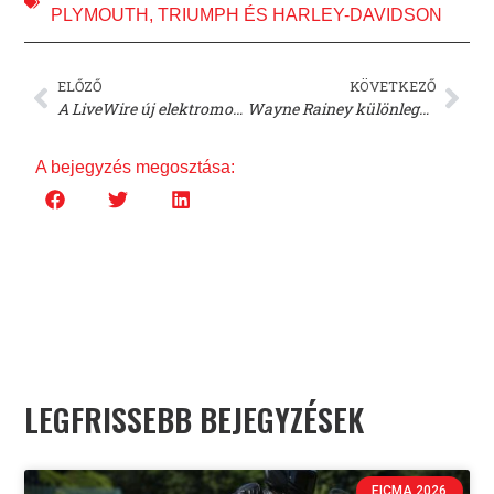
PLYMOUTH
,
TRIUMPH ÉS HARLEY-DAVIDSON
ELŐZŐ
KÖVETKEZŐ
A LiveWire új elektromos koncepciót mutat be a H-D hazatérésen
Wayne Rainey különleges Yamaha XSR900 GP motorral száguldott a Laguna Secán
A bejegyzés megosztása:
LEGFRISSEBB BEJEGYZÉSEK
EICMA 2026