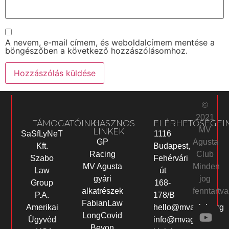
A nevem, e-mail címem, és weboldalcímem mentése a
böngészőben a következő hozzászólásomhoz.
©
2021
TÁMOGATÓINK
HASZNOS
ELÉRHETŐSÉGEI
MV
LINKEK
SaSfLyNeT
1116
Agusta
GP
Kft.
Budapest,
Club
Racing
Szabo
Fehérvári
Minden
MV Agusta
Law
út
jog
gyári
Group
168-
fenntartva
alkatrészek
P.A.
178/B
FabianLaw
Amerikai
hello@mvaclub.org
LongCovid
Ügyvéd
info@mvagusta-
Beyon