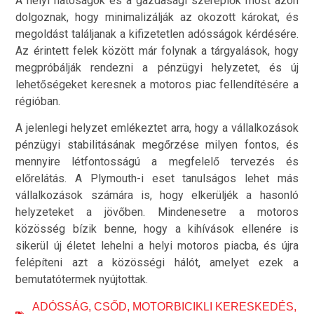
A helyi hatóságok és a gazdasági szereplők most azon
dolgoznak, hogy minimalizálják az okozott károkat, és
megoldást találjanak a kifizetetlen adósságok kérdésére.
Az érintett felek között már folynak a tárgyalások, hogy
megpróbálják rendezni a pénzügyi helyzetet, és új
lehetőségeket keresnek a motoros piac fellendítésére a
régióban.
A jelenlegi helyzet emlékeztet arra, hogy a vállalkozások
pénzügyi stabilitásának megőrzése milyen fontos, és
mennyire létfontosságú a megfelelő tervezés és
előrelátás. A Plymouth-i eset tanulságos lehet más
vállalkozások számára is, hogy elkerüljék a hasonló
helyzeteket a jövőben. Mindenesetre a motoros
közösség bízik benne, hogy a kihívások ellenére is
sikerül új életet lehelni a helyi motoros piacba, és újra
felépíteni azt a közösségi hálót, amelyet ezek a
bemutatótermek nyújtottak.
ADÓSSÁG
,
CSŐD
,
MOTORBICIKLI KERESKEDÉS
,