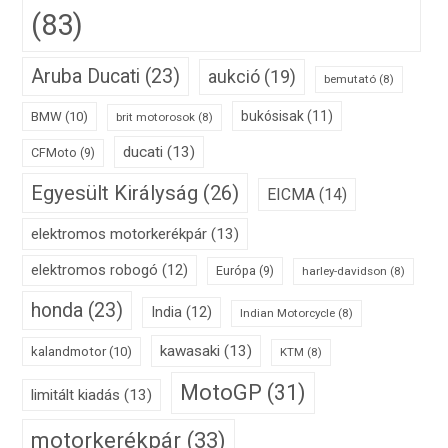
(83)
Aruba Ducati
(23)
aukció
(19)
bemutató
(8)
bukósisak
(11)
BMW
(10)
brit motorosok
(8)
ducati
(13)
CFMoto
(9)
Egyesült Királyság
(26)
EICMA
(14)
elektromos motorkerékpár
(13)
elektromos robogó
(12)
Európa
(9)
harley-davidson
(8)
honda
(23)
India
(12)
Indian Motorcycle
(8)
kawasaki
(13)
kalandmotor
(10)
KTM
(8)
MotoGP
(31)
limitált kiadás
(13)
motorkerékpár
(33)