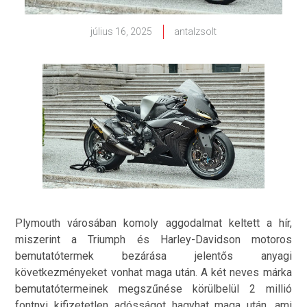
július 16, 2025
antalzsolt
Plymouth városában komoly aggodalmat keltett a hír,
miszerint a Triumph és Harley-Davidson motoros
bemutatótermek bezárása jelentős anyagi
következményeket vonhat maga után. A két neves márka
bemutatótermeinek megszűnése körülbelül 2 millió
fontnyi kifizetetlen adósságot hagyhat maga után, ami