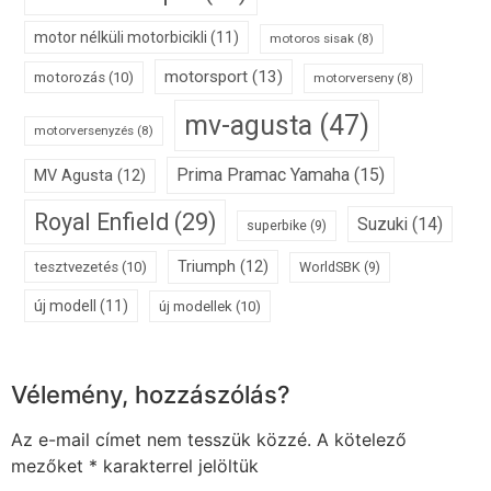
motor nélküli motorbicikli
(11)
motoros sisak
(8)
motorsport
(13)
motorozás
(10)
motorverseny
(8)
mv-agusta
(47)
motorversenyzés
(8)
Prima Pramac Yamaha
(15)
MV Agusta
(12)
Royal Enfield
(29)
Suzuki
(14)
superbike
(9)
Triumph
(12)
tesztvezetés
(10)
WorldSBK
(9)
új modell
(11)
új modellek
(10)
Vélemény, hozzászólás?
Az e-mail címet nem tesszük közzé.
A kötelező
mezőket
*
karakterrel jelöltük