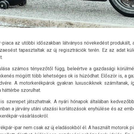
-piaca az utóbbi időszakban látványos növekedést produkált, 
zaesést tapasztaltak az új regisztrációk terén. Ez az adat k
t.
ulása számos tényezőtől függ, beleértve a gazdasági körülmé
kkenés mögött több lehetséges ok is húzódhat. Először is, a ga
kedvére. A motorkerékpárok gyakran luxuscikknek számítanak, 
 háttérbe szorulhat.
 is szerepet játszhatnak. A nyári hónapok általában kedvező
nban a járvány utáni utazási korlátozások enyhülése és az embere
kerékpár-vásárlásokról.
kpár-ipar nem csak az új eladásokból él. A használt motorok pia