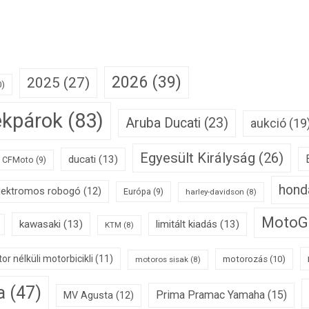
2026
(39)
2025
(27)
0)
ékpárok
(83)
Aruba Ducati
(23)
aukció
(19
Egyesült Királyság
(26)
ducati
(13)
CFMoto
(9)
hond
lektromos robogó
(12)
Európa
(9)
harley-davidson
(8)
MotoG
kawasaki
(13)
limitált kiadás
(13)
KTM
(8)
or nélküli motorbicikli
(11)
motorozás
(10)
motoros sisak
(8)
a
(47)
Prima Pramac Yamaha
(15)
MV Agusta
(12)