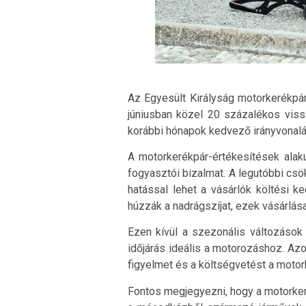
Az Egyesült Királyság motorkerékpár
júniusban közel 20 százalékos viss
korábbi hónapok kedvező irányvonalá
A motorkerékpár-értékesítések alak
fogyasztói bizalmat. A legutóbbi csö
hatással lehet a vásárlók költési 
húzzák a nadrágszíjat, ezek vásárlása
Ezen kívül a szezonális változások
időjárás ideális a motorozáshoz. Azo
figyelmet és a költségvetést a motor
Fontos megjegyezni, hogy a motorkeré