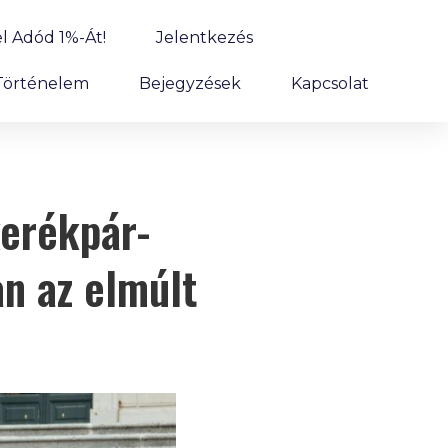
l Adód 1%-Át!
Jelentkezés
Történelem
Bejegyzések
Kapcsolat
kerékpár-
an az elmúlt