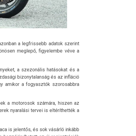
azonban a legfrissebb adatok szerint
ülönösen meglepő, figyelembe véve a
nyeket, a szezonális hatásokat és a
zdasági bizonytalanság és az infláció
így amikor a fogyasztók szorosabbra
bbek a motorosok számára, hiszen az
k nyaralási tervei is eltéríthették a
ca is jelentős, és sok vásárló inkább