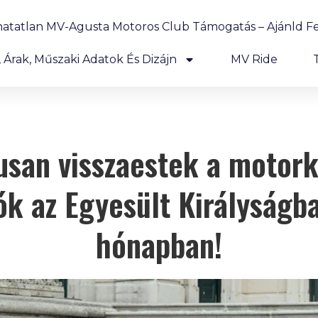
hatatlan MV-Agusta Motoros Club Támogatás – Ajánld Fe
Árak, Műszaki Adatok És Dizájn
MV Ride
usan visszaestek a motor
ók az Egyesült Királyságb
hónapban!