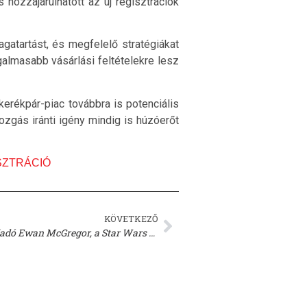
ozzájárulhatott az új regisztrációk
atartást, és megfelelő stratégiákat
galmasabb vásárlási feltételekre lesz
rékpár-piac továbbra is potenciális
zgás iránti igény mindig is húzóerőt
SZTRÁCIÓ
KÖVETKEZŐ
Szerezd meg Obi-Wan motorját! Eladó Ewan McGregor, a Star Wars színészének Moto Guzzi-ja