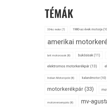
TÉMÁK
1980-as évek motorja
(1
334cc motor
(7)
amerikai motorker
bukósisak
(11)
brit motorosok
(8)
elektromos motorkerékpár
(13)
e
kalandmotor
(10)
Indian Motorcycle
(8)
motorkerékpár
(33)
mot
mv-agust
motorversenyzés
(8)