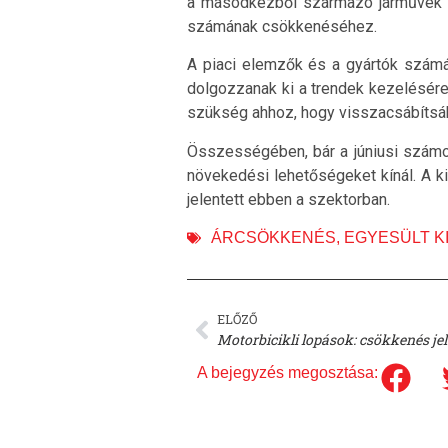
a másodkézből származó járművek me
számának csökkenéséhez.
A piaci elemzők és a gyártók számá
dolgozzanak ki a trendek kezelésére.
szükség ahhoz, hogy visszacsábítsák
Összességében, bár a júniusi számo
növekedési lehetőségeket kínál. A k
jelentett ebben a szektorban.
ÁRCSÖKKENÉS
,
EGYESÜLT K
ELŐZŐ
Motorbicikli lopások: csökkenés j
A bejegyzés megosztása: