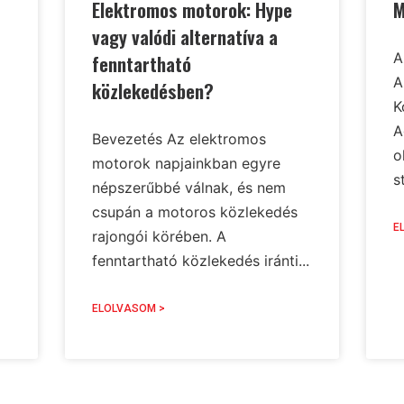
Elektromos motorok: Hype
M
vagy valódi alternatíva a
A
fenntartható
A
közlekedésben?
K
A
Bevezetés Az elektromos
o
motorok napjainkban egyre
st
népszerűbbé válnak, és nem
csupán a motoros közlekedés
E
rajongói körében. A
fenntartható közlekedés iránti...
ELOLVASOM >