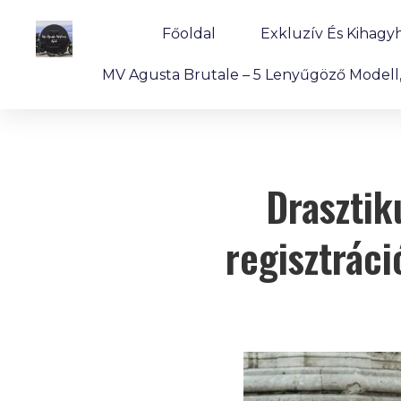
Főoldal
Exkluzív És Kihagy
MV Agusta Brutale – 5 Lenyűgöző Modell, 
Drasztik
regisztráci