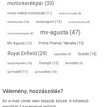
motorkerékpár
(33)
motor nélküli motorbicikli
(11)
motoros sisak
(8)
motorsport
(13)
motorozás
(10)
motorverseny
(8)
mv-agusta
(47)
motorversenyzés
(8)
Prima Pramac Yamaha
(15)
MV Agusta
(12)
Royal Enfield
(29)
Suzuki
(14)
superbike
(9)
Triumph
(12)
tesztvezetés
(10)
WorldSBK
(9)
új modell
(11)
új modellek
(10)
Vélemény, hozzászólás?
Az e-mail címet nem tesszük közzé.
A kötelező
mezőket
*
karakterrel jelöltük