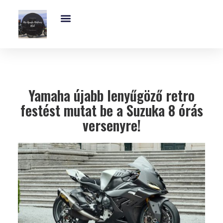
Exkluzív És Kihagyhatatlan MV-Agusta Motoros Club Támogatás – Ajánld Fel Adód 1%-Át!
MV Agusta Brutale – 5 Lenyűgöző Modell, Árak, Műszaki Adatok És Dizájn
Yamaha újabb lenyűgöző retro
festést mutat be a Suzuka 8 órás
versenyre!