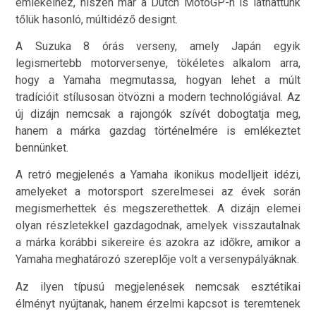
emlékeihez, hiszen már a Dutch MotoGP-n is láthattunk
tőlük hasonló, múltidéző designt.
A Suzuka 8 órás verseny, amely Japán egyik
legismertebb motorversenye, tökéletes alkalom arra,
hogy a Yamaha megmutassa, hogyan lehet a múlt
tradícióit stílusosan ötvözni a modern technológiával. Az
új dizájn nemcsak a rajongók szívét dobogtatja meg,
hanem a márka gazdag történelmére is emlékeztet
bennünket.
A retró megjelenés a Yamaha ikonikus modelljeit idézi,
amelyeket a motorsport szerelmesei az évek során
megismerhettek és megszerethettek. A dizájn elemei
olyan részletekkel gazdagodnak, amelyek visszautalnak
a márka korábbi sikereire és azokra az időkre, amikor a
Yamaha meghatározó szereplője volt a versenypályáknak.
Az ilyen típusú megjelenések nemcsak esztétikai
élményt nyújtanak, hanem érzelmi kapcsot is teremtenek