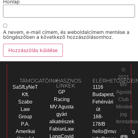
Honlap
A nevem, e-mail címem, és weboldalcímem mentése a
böngészőben a következő hozzászólásomhoz.
©
2021
TÁMOGATÓINK
HASZNOS
ELÉRHETŐSÉGEI
MV
LINKEK
SaSfLyNeT
1116
Agusta
GP
Kft.
Budapest,
Club
Racing
Szabo
Fehérvári
Minden
MV Agusta
Law
út
jog
gyári
Group
168-
fenntartva
alkatrészek
P.A.
178/B
FabianLaw
Amerikai
hello@mvaclub.org
LongCovid