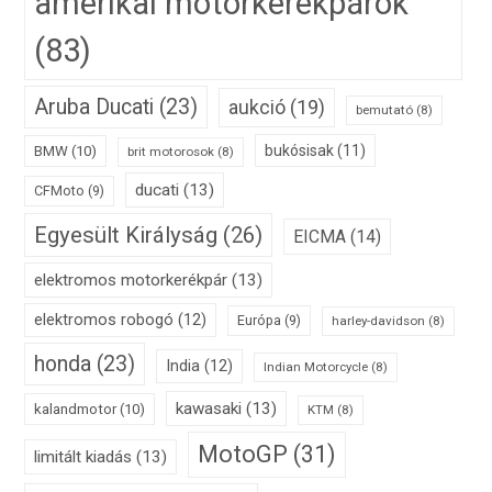
amerikai motorkerékpárok
(83)
Aruba Ducati
(23)
aukció
(19)
bemutató
(8)
bukósisak
(11)
BMW
(10)
brit motorosok
(8)
ducati
(13)
CFMoto
(9)
Egyesült Királyság
(26)
EICMA
(14)
elektromos motorkerékpár
(13)
elektromos robogó
(12)
Európa
(9)
harley-davidson
(8)
honda
(23)
India
(12)
Indian Motorcycle
(8)
kawasaki
(13)
kalandmotor
(10)
KTM
(8)
MotoGP
(31)
limitált kiadás
(13)