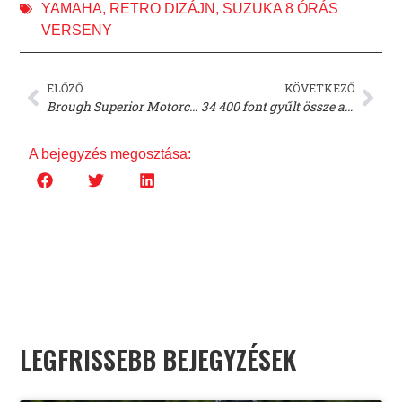
YAMAHA
,
RETRO DIZÁJN
,
SUZUKA 8 ÓRÁS
VERSENY
ELŐZŐ
KÖVETKEZŐ
Brough Superior Motorcycles és Richard Mille bemutatja az új RMB01 motorkerékpárt!
34 400 font gyűlt össze az ABR Fesztiválon a Two Wheels for Life jótékonysági szervezet javára
A bejegyzés megosztása:
LEGFRISSEBB BEJEGYZÉSEK