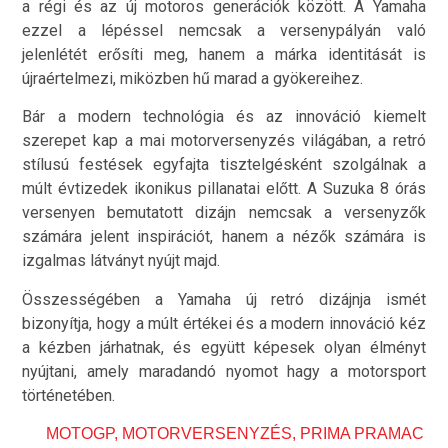
a régi és az új motoros generációk között. A Yamaha
ezzel a lépéssel nemcsak a versenypályán való
jelenlétét erősíti meg, hanem a márka identitását is
újraértelmezi, miközben hű marad a gyökereihez.
Bár a modern technológia és az innováció kiemelt
szerepet kap a mai motorversenyzés világában, a retró
stílusú festések egyfajta tisztelgésként szolgálnak a
múlt évtizedek ikonikus pillanatai előtt. A Suzuka 8 órás
versenyen bemutatott dizájn nemcsak a versenyzők
számára jelent inspirációt, hanem a nézők számára is
izgalmas látványt nyújt majd.
Összességében a Yamaha új retró dizájnja ismét
bizonyítja, hogy a múlt értékei és a modern innováció kéz
a kézben járhatnak, és együtt képesek olyan élményt
nyújtani, amely maradandó nyomot hagy a motorsport
történetében.
MOTOGP
,
MOTORVERSENYZÉS
,
PRIMA PRAMAC