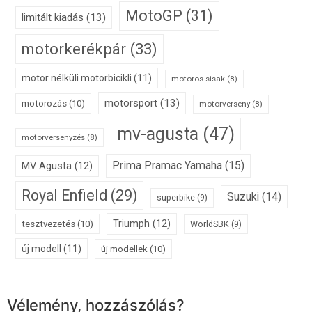
MotoGP
(31)
limitált kiadás
(13)
motorkerékpár
(33)
motor nélküli motorbicikli
(11)
motoros sisak
(8)
motorsport
(13)
motorozás
(10)
motorverseny
(8)
mv-agusta
(47)
motorversenyzés
(8)
Prima Pramac Yamaha
(15)
MV Agusta
(12)
Royal Enfield
(29)
Suzuki
(14)
superbike
(9)
Triumph
(12)
tesztvezetés
(10)
WorldSBK
(9)
új modell
(11)
új modellek
(10)
Vélemény, hozzászólás?