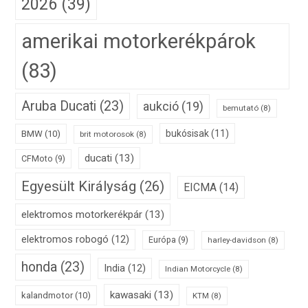
2026
(39)
amerikai motorkerékpárok
(83)
Aruba Ducati
(23)
aukció
(19)
bemutató
(8)
bukósisak
(11)
BMW
(10)
brit motorosok
(8)
ducati
(13)
CFMoto
(9)
Egyesült Királyság
(26)
EICMA
(14)
elektromos motorkerékpár
(13)
elektromos robogó
(12)
Európa
(9)
harley-davidson
(8)
honda
(23)
India
(12)
Indian Motorcycle
(8)
kawasaki
(13)
kalandmotor
(10)
KTM
(8)