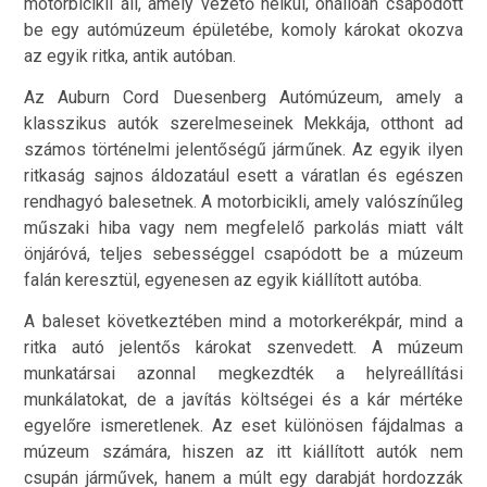
motorbicikli áll, amely vezető nélkül, önállóan csapódott
be egy autómúzeum épületébe, komoly károkat okozva
az egyik ritka, antik autóban.
Az Auburn Cord Duesenberg Autómúzeum, amely a
klasszikus autók szerelmeseinek Mekkája, otthont ad
számos történelmi jelentőségű járműnek. Az egyik ilyen
ritkaság sajnos áldozatául esett a váratlan és egészen
rendhagyó balesetnek. A motorbicikli, amely valószínűleg
műszaki hiba vagy nem megfelelő parkolás miatt vált
önjáróvá, teljes sebességgel csapódott be a múzeum
falán keresztül, egyenesen az egyik kiállított autóba.
A baleset következtében mind a motorkerékpár, mind a
ritka autó jelentős károkat szenvedett. A múzeum
munkatársai azonnal megkezdték a helyreállítási
munkálatokat, de a javítás költségei és a kár mértéke
egyelőre ismeretlenek. Az eset különösen fájdalmas a
múzeum számára, hiszen az itt kiállított autók nem
csupán járművek, hanem a múlt egy darabját hordozzák