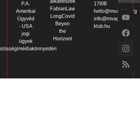
fenntartva
alkatrészek
P.A.
178/B
FabianLaw
Amerikai
hello@mvaclub.org
LongCovid
Ügyvéd
info@mvagusta-
Beyon
- USA
klub.hu
the
jogi
Horizont
ügyek
özösségimédiakönnyedén
i giriş
Jojobet Giriş
Grandpashabet Giriş
Casibom Giriş