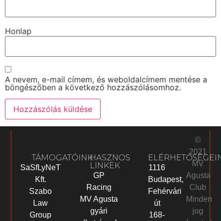
Honlap
A nevem, e-mail címem, és weboldalcímem mentése a
böngészőben a következő hozzászólásomhoz.
©
2021
TÁMOGATÓINK
HASZNOS
ELÉRHETŐSÉGEI
MV
LINKEK
SaSfLyNeT
1116
Agusta
GP
Kft.
Budapest,
Club
Racing
Szabo
Fehérvári
Minden
MV Agusta
Law
út
jog
gyári
Group
168-