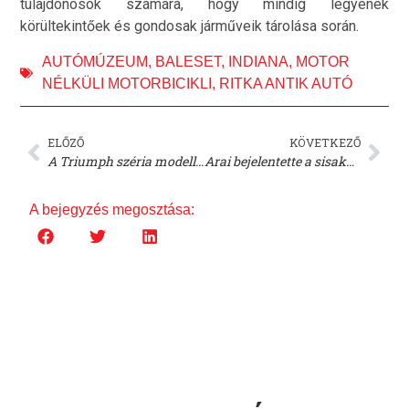
tulajdonosok számára, hogy mindig legyenek
körültekintőek és gondosak járműveik tárolása során.
AUTÓMÚZEUM
,
BALESET
,
INDIANA
,
MOTOR
NÉLKÜLI MOTORBICIKLI
,
RITKA ANTIK AUTÓ
ELŐZŐ
KÖVETKEZŐ
A Triumph széria modellekkel száll harcba a Red Bull Romaniacs versenyen!
Arai bejelentette a sisakok áremelkedését Japánban: Egyelőre nincs változás az árakban az Egyesült Királyságban
A bejegyzés megosztása: