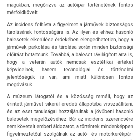
magukban, megőrizve az autóipar történetének fontos
mérföldköveit.
Az incidens felhívta a figyelmet a járművek biztonságos
tárolásának fontosságára is. Az ilyen és ehhez hasonló
balesetek elkerülése érdekében elengedhetetlen, hogy a
járművek parkolása és tárolása során minden biztonsági
előírást betartsunk. Továbbá, a baleset rávilágított arra is,
hogy a veterán autók nemcsak esztétikai értéket
képviselnek, hanem technológiai és történelmi
jelentőségük is van, ami miatt különösen fontos
megóvásuk.
A múzeum látogatói és a közösség reméli, hogy az
érintett járművet sikerül eredeti állapotába visszaállítani,
és az eset tanulságai hozzájárulnak a jövőbeni hasonló
balesetek megelőzéséhez. Bár az incidens szerencsére
nem követelt emberi áldozatot, a történtek mindenképpen
figyelmeztetőül szolgálnak az autó- és motorkerékpár-