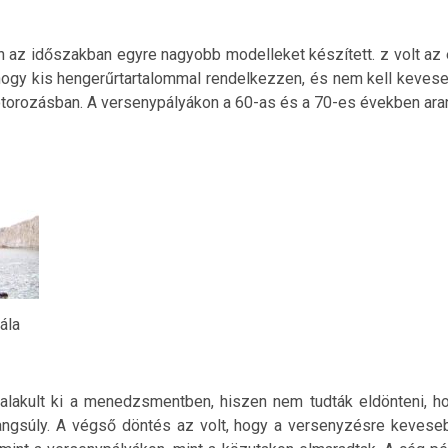
 az időszakban egyre nagyobb modelleket készített. z volt az 
 hogy kis hengerűrtartalommal rendelkezzen, és nem kell keves
otorozásban. A versenypályákon a 60-as és a 70-es években ara
ála
a alakult ki a menedzsmentben, hiszen nem tudták eldönteni, 
gsúly. A végső döntés az volt, hogy a versenyzésre keveseb