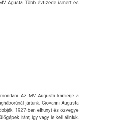
 MV Agusta. Több évtizede ismert és
 mondani. Az MV Augusta karrierje a
gháborúnál jártunk. Giovanni Augusta
a dobják. 1927-ben elhunyt és özvegye
lőgépek iránt, így vagy le kell állniuk,