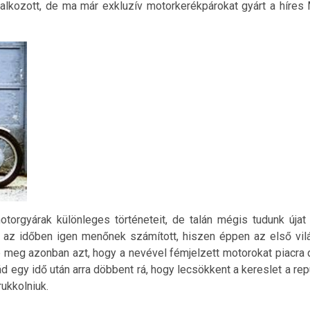
alkozott, de ma már exkluzív motorkerékpárokat gyárt a híres
torgyárak különleges történeteit, de talán mégis tudunk újat
 az időben igen menőnek számított, hiszen éppen az első vilá
te meg azonban azt, hogy a nevével fémjelzett motorokat piacr
ád egy idő után arra döbbent rá, hogy lecsökkent a kereslet a repü
ukkolniuk.