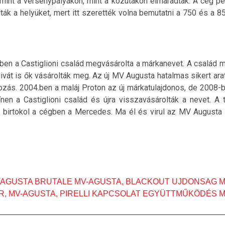
, mint a versenypályákon, mint a közutakon elmaradtak. A cég p
ták a helyüket, mert itt szerették volna bemutatni a 750 és a 
n a Castiglioni család megvásárolta a márkanevet. A család már
givát is ők vásárolták meg. Az új MV Augusta hatalmas sikert arat
kozás. 2004.ben a maláj Proton az új márkatulajdonos, de 2008
nen a Castiglioni család és újra visszavásárolták a nevet. A 
t birtokol a cégben a Mercedes. Ma él és virul az MV Augusta
MVAGUSTA BRUTALE MV-AGUSTA
,
BLACKOUT UJDONSAG M
R
,
MV-AGUSTA
,
PIRELLI KAPCSOLAT EGYÜTTMŰKÖDÉS 