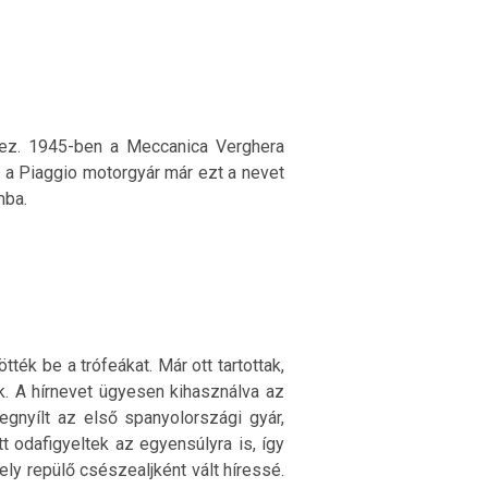
hez. 1945-ben a Meccanica Verghera
y a Piaggio motorgyár már ezt a nevet
mba.
ék be a trófeákat. Már ott tartottak,
k. A hírnevet ügyesen kihasználva az
nyílt az első spanyolországi gyár,
t odafigyeltek az egyensúlyra is, így
y repülő csészealjként vált híressé.