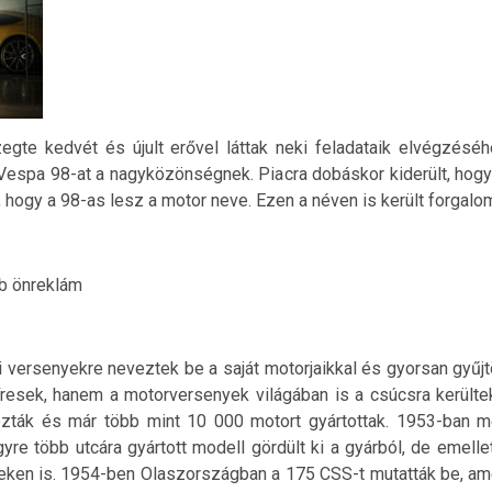
gte kedvét és újult erővel láttak neki feladataik elvégzésé
 Vespa 98-at a nagyközönségnek. Piacra dobáskor kiderült, hog
k, hogy a 98-as lesz a motor neve. Ezen a néven is került forgalo
bb önreklám
versenyekre neveztek be a saját motorjaikkal és gyorsan gyűjtött
íresek, hanem a motorversenyek világában is a csúcsra kerülte
ták és már több mint 10 000 motort gyártottak. 1953-ban meg
yre több utcára gyártott modell gördült ki a gyárból, de emellet
eken is. 1954-ben Olaszországban a 175 CSS-t mutatták be, amel