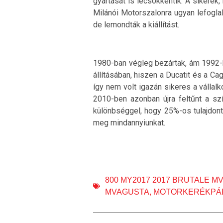
gyártását is lecsökkentik. A sikerek
Milánói Motorszalonra ugyan lefoglal
de lemondták a kiállítást.
1980-ban végleg bezártak, ám 1992-be
állításában, hiszen a Ducatit és a Ca
így nem volt igazán sikeres a vállal
2010-ben azonban újra feltűnt a szí
különbséggel, hogy 25%-os tulajdon
meg mindannyiunkat.
800 MY2017 2017 BRUTALE 
MVAGUSTA
,
MOTORKERÉKPÁ