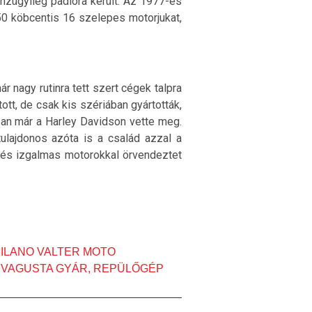
énzügyileg padlóra került. Az 1977-es
850 köbcentis 16 szelepes motorjukat,
 nagy rutinra tett szert cégek talpra
ott, de csak kis szériában gyártották,
-ban már a Harley Davidson vette meg.
tulajdonos azóta is a család azzal a
 és izgalmas motorokkal örvendeztet
ILANO VALTER MOTO
MVAGUSTA GYÁR
,
REPÜLŐGÉP