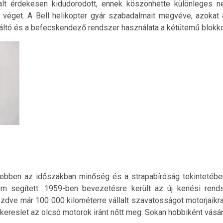
alt érdekesen kidudorodott, ennek köszönhette különleges ne
 véget. A Bell helikopter gyár szabadalmait megvéve, azokat a
áltó és a befecskendező rendszer használata a kétütemű blokko
k ebben az időszakban minőség és a strapabíróság tekintetéb
m segített. 1959-ben bevezetésre került az új kenési rendsz
ezdve már 100 000 kilométerre vállalt szavatosságot motorjaikr
kereslet az olcsó motorok iránt nőtt meg. Sokan hobbiként vásá