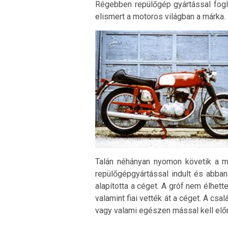
Régebben repülőgép gyártással fogl
elismert a motoros világban a márka.
Talán néhányan nyomon követik a mo
repülőgépgyártással indult és abban
alapította a céget. A gróf nem élhet
valamint fiai vették át a céget. A csal
vagy valami egészen mással kell előr