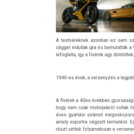
A testvéreknek azonban ez sem sze
céggel indultak újra és bemutatták a
lefoglalta, így a fívérek úgy döntötte
1940-es évek, a versenyzés a legjo
A fivérek a 40es években gyorsasági 
hogy nem csak motorjaikról voltak h
éves gyártási számot megsokszoroz
amely exportra végzett termelést. Eg
részt vettek folyamatosan a verseny