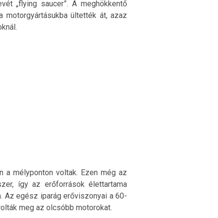
vét „flying saucer”. A meghökkentő
 motorgyártásukba ültették át, azaz
knál.
en a mélyponton voltak. Ezen még az
er, így az erőforrások élettartama
a. Az egész iparág erőviszonyai a 60-
rolták meg az olcsóbb motorokat.