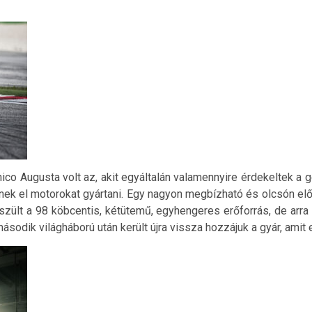
co Augusta volt az, akit egyáltalán valamennyire érdekeltek a 
enek el motorokat gyártani. Egy nagyon megbízható és olcsón elő
észült a 98 köbcentis, kétütemű, egyhengeres erőforrás, de arra 
ásodik világháború után került újra vissza hozzájuk a gyár, amit