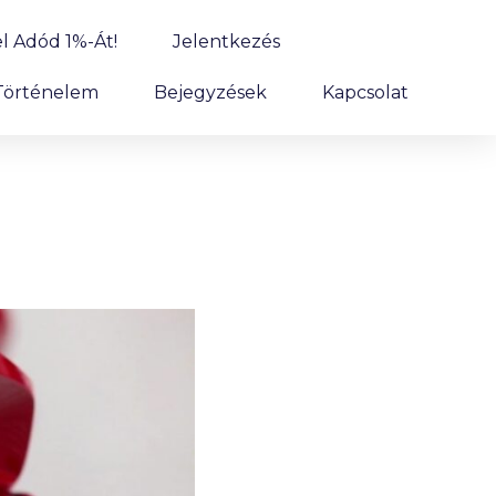
l Adód 1%-Át!
Jelentkezés
Történelem
Bejegyzések
Kapcsolat