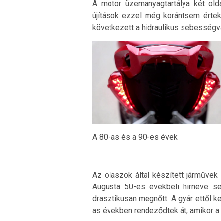
A motor üzemanyagtartálya két old
újítások ezzel még korántsem értek
következett a hidraulikus sebességv
A 80-as és a 90-es évek
Az olaszok által készített járműve
Augusta 50-es évekbeli hírneve se
drasztikusan megnőtt. A gyár ettől k
as években rendeződtek át, amikor a 